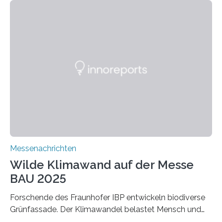
entwickeln die Forschenden unter anderem
schadstoffadsorbierende Luftfilter und recycelbare
Dämmstoffe. Aerogele sind hochporöse, federleichte
Werkstoffe mit außergewöhnlichen Eigenschaften. Das
macht sie zu idealen Kandidaten für den Leichtbau und
für Filtermaterialien. Sie zeichnen sich durch eine
extrem niedrige Wärmeleitfähigkeit und eine hohe
Adsorptionsfähigkeit für flüchtige organische
Verbindungen aus….
Messenachrichten
Wilde Klimawand auf der Messe
BAU 2025
Forschende des Fraunhofer IBP entwickeln biodiverse
Grünfassade. Der Klimawandel belastet Mensch und
Umwelt. Vor allem in Städten leidet die Bevölkerung im