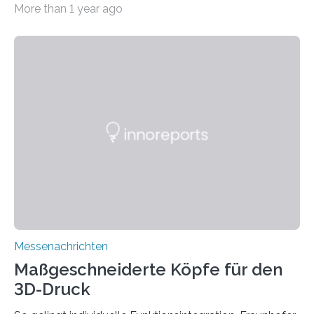
More than 1 year ago
Sommer unter hohen Temperaturen und der
zunehmenden Trockenheit. Auch Insekten und Vögel
finden im urbanen Raum oftmals weniger Nahrung,
Unterschlupf- und Nistmöglichkeiten. Ein
Lösungsansatz kann die Begrünung von Fassaden und
Dächern darstellen. Forschende des Fraunhofer-
Instituts für Bauphysik IBP erproben aktuell in
Zusammenarbeit mit dem Institut für Akustik und
Bauphysik sowie dem Institut für Landschaftsplanung
und Ökologie der Universität Stuttgart…
Messenachrichten
Maßgeschneiderte Köpfe für den
3D-Druck