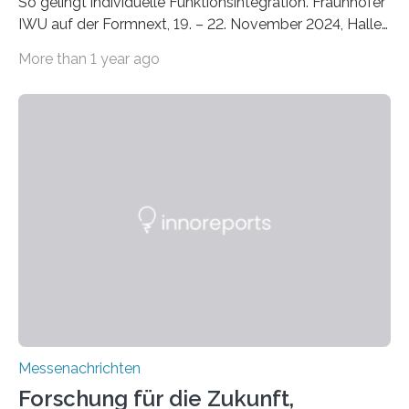
So gelingt individuelle Funktionsintegration. Fraunhofer
IWU auf der Formnext, 19. – 22. November 2024, Halle
11.0/Stand E38. Wire bzw. Fiber Encapsulating Additive
More than 1 year ago
Manufacturing (WEAM/FEAM) könnte die industrielle
Fertigung von Bauteilen, in die komplexe und doch
kompakte Verkabelungen, Sensoren, Aktoren oder
Beleuchtungssysteme eingebracht werden müssen,
drastisch vereinfachen, indem es diese Komponenten
gleich mitdruckt. Neu entwickelt am Fraunhofer IWU:
die Automated Cable Assembly (AuCA). Wo
konventionelle Robotik an der Produktion und
automatisierten Verlegung biegsamer Kabelsätze in
Automobilen scheitert, stellt AuCA Verkabelungen
mittels…
Messenachrichten
Forschung für die Zukunft,