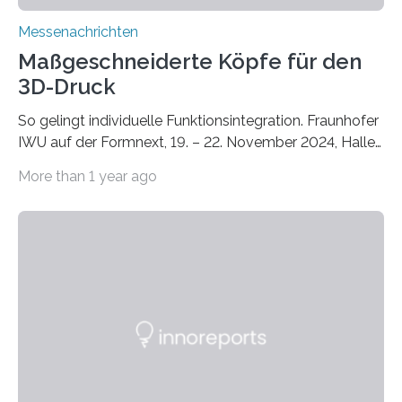
Messenachrichten
Maßgeschneiderte Köpfe für den
3D-Druck
So gelingt individuelle Funktionsintegration. Fraunhofer
IWU auf der Formnext, 19. – 22. November 2024, Halle
11.0/Stand E38. Wire bzw. Fiber Encapsulating Additive
More than 1 year ago
Manufacturing (WEAM/FEAM) könnte die industrielle
Fertigung von Bauteilen, in die komplexe und doch
kompakte Verkabelungen, Sensoren, Aktoren oder
Beleuchtungssysteme eingebracht werden müssen,
drastisch vereinfachen, indem es diese Komponenten
gleich mitdruckt. Neu entwickelt am Fraunhofer IWU:
die Automated Cable Assembly (AuCA). Wo
konventionelle Robotik an der Produktion und
automatisierten Verlegung biegsamer Kabelsätze in
Automobilen scheitert, stellt AuCA Verkabelungen
mittels…