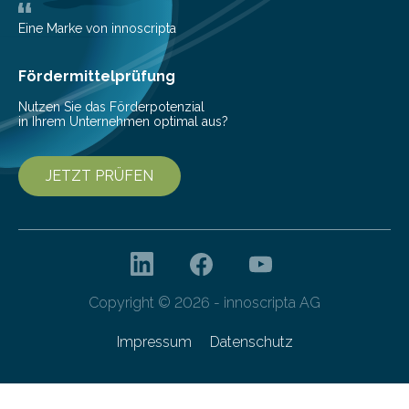
zur Pilotfertigung. 300-mm-Prozessanlagen am CNT.
(c) Sebastian Lassak / Fraunhofer IPMS…
Eine Marke von innoscripta
Fördermittelprüfung
Nutzen Sie das Förderpotenzial
in Ihrem Unternehmen optimal aus?
JETZT PRÜFEN
Copyright © 2026 - innoscripta AG
Impressum
Datenschutz