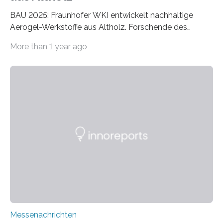
BAU 2025: Fraunhofer WKI entwickelt nachhaltige
Aerogel-Werkstoffe aus Altholz. Forschende des
Fraunhofer WKI stellen auf der BAU 2025 in München
More than 1 year ago
ein Projekt zur Entwicklung innovativer Aerogele aus
Altholz vor. Aus diesen nachhaltigen Materialien
entwickeln die Forschenden unter anderem
schadstoffadsorbierende Luftfilter und recycelbare
Dämmstoffe. Aerogele sind hochporöse, federleichte
Werkstoffe mit außergewöhnlichen Eigenschaften. Das
macht sie zu idealen Kandidaten für den Leichtbau und
für Filtermaterialien. Sie zeichnen sich durch eine
extrem niedrige Wärmeleitfähigkeit und eine hohe
Adsorptionsfähigkeit für flüchtige organische
Verbindungen aus….
Messenachrichten