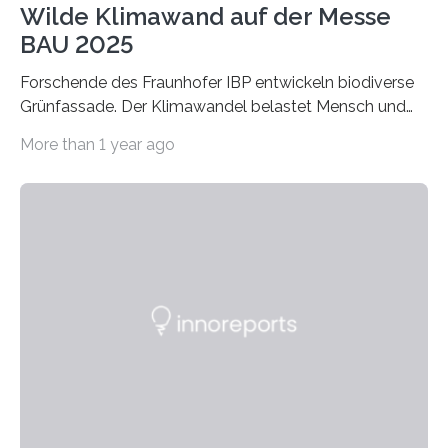
Wilde Klimawand auf der Messe
BAU 2025
Forschende des Fraunhofer IBP entwickeln biodiverse
Grünfassade. Der Klimawandel belastet Mensch und
Umwelt. Vor allem in Städten leidet die Bevölkerung im
More than 1 year ago
Sommer unter hohen Temperaturen und der
zunehmenden Trockenheit. Auch Insekten und Vögel
finden im urbanen Raum oftmals weniger Nahrung,
Unterschlupf- und Nistmöglichkeiten. Ein
Lösungsansatz kann die Begrünung von Fassaden und
Dächern darstellen. Forschende des Fraunhofer-
Instituts für Bauphysik IBP erproben aktuell in
Zusammenarbeit mit dem Institut für Akustik und
Bauphysik sowie dem Institut für Landschaftsplanung
und Ökologie der Universität Stuttgart…