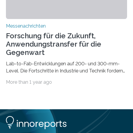
Messenachrichten
Forschung für die Zukunft,
Anwendungstransfer für die
Gegenwart
Lab-to-Fab-Entwicklungen auf 200- und 300-mm-
Level. Die Fortschritte in Industrie und Technik fordern
immer wieder neue Lösungen in der Herstellung von
More than 1 year ago
Mikrochips, sowohl aus technischer, wirtschaftlicher, als
auch ökologischer Sicht. Mit wegweisender Forschung
und einem hochmodernen Anlagenpark hat sich das
Fraunhofer-Institut für Photonische Mikrosysteme IPMS
dabei als starker Partner der Industrie etabliert. Das
Serviceangebot umfasst alle Schritte »from lab to fab«
– von der Beratung über die Prozessentwicklung bis hin