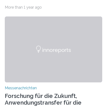
11.0/Stand E38. Wire bzw. Fiber Encapsulating Additive
More than 1 year ago
Manufacturing (WEAM/FEAM) könnte die industrielle
Fertigung von Bauteilen, in die komplexe und doch
kompakte Verkabelungen, Sensoren, Aktoren oder
Beleuchtungssysteme eingebracht werden müssen,
drastisch vereinfachen, indem es diese Komponenten
gleich mitdruckt. Neu entwickelt am Fraunhofer IWU:
die Automated Cable Assembly (AuCA). Wo
konventionelle Robotik an der Produktion und
automatisierten Verlegung biegsamer Kabelsätze in
Automobilen scheitert, stellt AuCA Verkabelungen
mittels…
Messenachrichten
Forschung für die Zukunft,
Anwendungstransfer für die