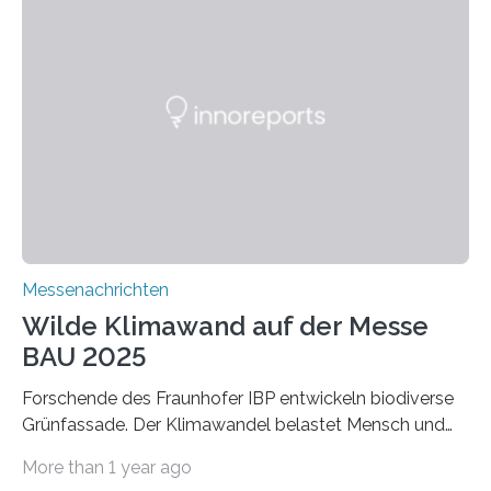
schadstoffadsorbierende Luftfilter und recycelbare
Dämmstoffe. Aerogele sind hochporöse, federleichte
Werkstoffe mit außergewöhnlichen Eigenschaften. Das
macht sie zu idealen Kandidaten für den Leichtbau und
für Filtermaterialien. Sie zeichnen sich durch eine
extrem niedrige Wärmeleitfähigkeit und eine hohe
Adsorptionsfähigkeit für flüchtige organische
Verbindungen aus….
Messenachrichten
Wilde Klimawand auf der Messe
BAU 2025
Forschende des Fraunhofer IBP entwickeln biodiverse
Grünfassade. Der Klimawandel belastet Mensch und
Umwelt. Vor allem in Städten leidet die Bevölkerung im
More than 1 year ago
Sommer unter hohen Temperaturen und der