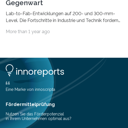
Gegenwart
Lab-to-Fab-Entwicklungen auf 200- und 300-mm-
Level. Die Fortschritte in Industrie und Technik fordern
immer wieder neue Lösungen in der Herstellung von
More than 1 year ago
Mikrochips, sowohl aus technischer, wirtschaftlicher, als
auch ökologischer Sicht. Mit wegweisender Forschung
und einem hochmodernen Anlagenpark hat sich das
Fraunhofer-Institut für Photonische Mikrosysteme IPMS
dabei als starker Partner der Industrie etabliert. Das
Serviceangebot umfasst alle Schritte »from lab to fab«
– von der Beratung über die Prozessentwicklung bis hin
zur Pilotfertigung. 300-mm-Prozessanlagen am CNT.
(c) Sebastian Lassak / Fraunhofer IPMS…
Eine Marke von innoscripta
Fördermittelprüfung
Nutzen Sie das Förderpotenzial
in Ihrem Unternehmen optimal aus?