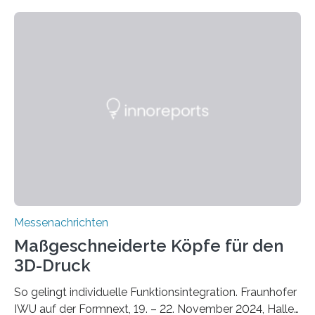
zunehmenden Trockenheit. Auch Insekten und Vögel
finden im urbanen Raum oftmals weniger Nahrung,
Unterschlupf- und Nistmöglichkeiten. Ein
Lösungsansatz kann die Begrünung von Fassaden und
Dächern darstellen. Forschende des Fraunhofer-
Instituts für Bauphysik IBP erproben aktuell in
Zusammenarbeit mit dem Institut für Akustik und
Bauphysik sowie dem Institut für Landschaftsplanung
und Ökologie der Universität Stuttgart…
Messenachrichten
Maßgeschneiderte Köpfe für den
3D-Druck
So gelingt individuelle Funktionsintegration. Fraunhofer
IWU auf der Formnext, 19. – 22. November 2024, Halle