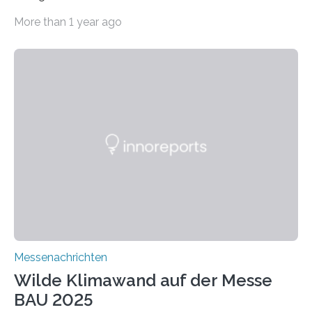
Fraunhofer WKI stellen auf der BAU 2025 in München
More than 1 year ago
ein Projekt zur Entwicklung innovativer Aerogele aus
Altholz vor. Aus diesen nachhaltigen Materialien
entwickeln die Forschenden unter anderem
schadstoffadsorbierende Luftfilter und recycelbare
Dämmstoffe. Aerogele sind hochporöse, federleichte
Werkstoffe mit außergewöhnlichen Eigenschaften. Das
macht sie zu idealen Kandidaten für den Leichtbau und
für Filtermaterialien. Sie zeichnen sich durch eine
extrem niedrige Wärmeleitfähigkeit und eine hohe
Adsorptionsfähigkeit für flüchtige organische
Verbindungen aus….
Messenachrichten
Wilde Klimawand auf der Messe
BAU 2025