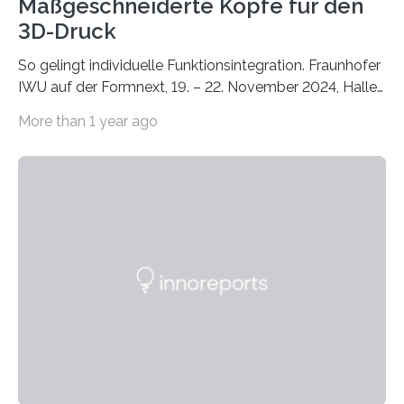
Maßgeschneiderte Köpfe für den
3D-Druck
So gelingt individuelle Funktionsintegration. Fraunhofer
IWU auf der Formnext, 19. – 22. November 2024, Halle
11.0/Stand E38. Wire bzw. Fiber Encapsulating Additive
More than 1 year ago
Manufacturing (WEAM/FEAM) könnte die industrielle
Fertigung von Bauteilen, in die komplexe und doch
kompakte Verkabelungen, Sensoren, Aktoren oder
Beleuchtungssysteme eingebracht werden müssen,
drastisch vereinfachen, indem es diese Komponenten
gleich mitdruckt. Neu entwickelt am Fraunhofer IWU:
die Automated Cable Assembly (AuCA). Wo
konventionelle Robotik an der Produktion und
automatisierten Verlegung biegsamer Kabelsätze in
Automobilen scheitert, stellt AuCA Verkabelungen
mittels…