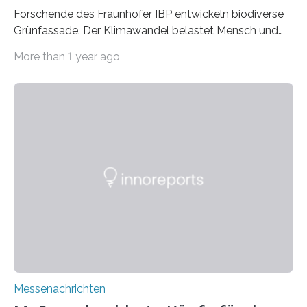
Forschende des Fraunhofer IBP entwickeln biodiverse
Grünfassade. Der Klimawandel belastet Mensch und
Umwelt. Vor allem in Städten leidet die Bevölkerung im
More than 1 year ago
Sommer unter hohen Temperaturen und der
zunehmenden Trockenheit. Auch Insekten und Vögel
finden im urbanen Raum oftmals weniger Nahrung,
Unterschlupf- und Nistmöglichkeiten. Ein
Lösungsansatz kann die Begrünung von Fassaden und
Dächern darstellen. Forschende des Fraunhofer-
Instituts für Bauphysik IBP erproben aktuell in
Zusammenarbeit mit dem Institut für Akustik und
Bauphysik sowie dem Institut für Landschaftsplanung
und Ökologie der Universität Stuttgart…
Messenachrichten