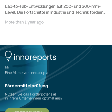
Lab-to-Fab-Entwicklungen auf 200- und 300-mm-
Level. Die Fortschritte in Industrie und Technik fordern
immer wieder neue Lösungen in der Herstellung von
More than 1 year ago
Mikrochips, sowohl aus technischer, wirtschaftlicher, als
auch ökologischer Sicht. Mit wegweisender Forschung
und einem hochmodernen Anlagenpark hat sich das
Fraunhofer-Institut für Photonische Mikrosysteme IPMS
dabei als starker Partner der Industrie etabliert. Das
Serviceangebot umfasst alle Schritte »from lab to fab«
– von der Beratung über die Prozessentwicklung bis hin
zur Pilotfertigung. 300-mm-Prozessanlagen am CNT.
(c) Sebastian Lassak / Fraunhofer IPMS…
Eine Marke von innoscripta
Fördermittelprüfung
Nutzen Sie das Förderpotenzial
in Ihrem Unternehmen optimal aus?