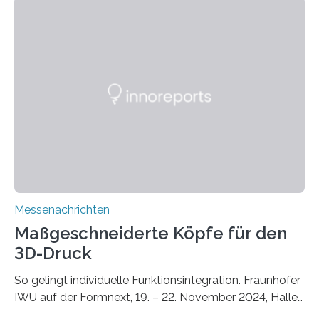
finden im urbanen Raum oftmals weniger Nahrung,
Unterschlupf- und Nistmöglichkeiten. Ein
Lösungsansatz kann die Begrünung von Fassaden und
Dächern darstellen. Forschende des Fraunhofer-
Instituts für Bauphysik IBP erproben aktuell in
Zusammenarbeit mit dem Institut für Akustik und
Bauphysik sowie dem Institut für Landschaftsplanung
und Ökologie der Universität Stuttgart…
Messenachrichten
Maßgeschneiderte Köpfe für den
3D-Druck
So gelingt individuelle Funktionsintegration. Fraunhofer
IWU auf der Formnext, 19. – 22. November 2024, Halle
11.0/Stand E38. Wire bzw. Fiber Encapsulating Additive