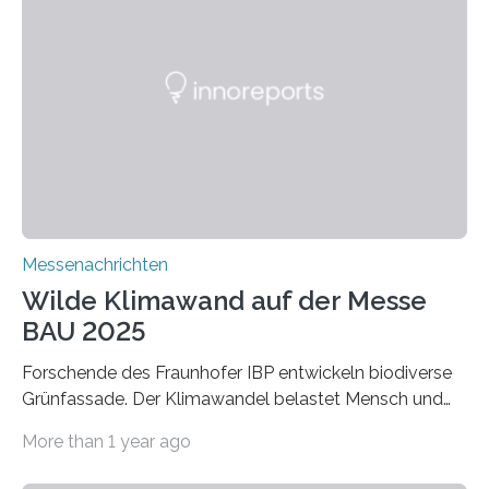
Dämmstoffe. Aerogele sind hochporöse, federleichte
Werkstoffe mit außergewöhnlichen Eigenschaften. Das
macht sie zu idealen Kandidaten für den Leichtbau und
für Filtermaterialien. Sie zeichnen sich durch eine
extrem niedrige Wärmeleitfähigkeit und eine hohe
Adsorptionsfähigkeit für flüchtige organische
Verbindungen aus….
Messenachrichten
Wilde Klimawand auf der Messe
BAU 2025
Forschende des Fraunhofer IBP entwickeln biodiverse
Grünfassade. Der Klimawandel belastet Mensch und
Umwelt. Vor allem in Städten leidet die Bevölkerung im
More than 1 year ago
Sommer unter hohen Temperaturen und der
zunehmenden Trockenheit. Auch Insekten und Vögel