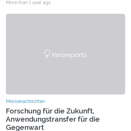
More than 1 year ago
Manufacturing (WEAM/FEAM) könnte die industrielle
Fertigung von Bauteilen, in die komplexe und doch
kompakte Verkabelungen, Sensoren, Aktoren oder
Beleuchtungssysteme eingebracht werden müssen,
drastisch vereinfachen, indem es diese Komponenten
gleich mitdruckt. Neu entwickelt am Fraunhofer IWU:
die Automated Cable Assembly (AuCA). Wo
konventionelle Robotik an der Produktion und
automatisierten Verlegung biegsamer Kabelsätze in
Automobilen scheitert, stellt AuCA Verkabelungen
mittels…
Messenachrichten
Forschung für die Zukunft,
Anwendungstransfer für die
Gegenwart