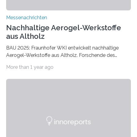
Messenachrichten
Nachhaltige Aerogel-Werkstoffe
aus Altholz
BAU 2025: Fraunhofer WKI entwickelt nachhaltige
Aerogel-Werkstoffe aus Altholz. Forschende des
Fraunhofer WKI stellen auf der BAU 2025 in München
More than 1 year ago
ein Projekt zur Entwicklung innovativer Aerogele aus
Altholz vor. Aus diesen nachhaltigen Materialien
entwickeln die Forschenden unter anderem
schadstoffadsorbierende Luftfilter und recycelbare
Dämmstoffe. Aerogele sind hochporöse, federleichte
Werkstoffe mit außergewöhnlichen Eigenschaften. Das
macht sie zu idealen Kandidaten für den Leichtbau und
für Filtermaterialien. Sie zeichnen sich durch eine
extrem niedrige Wärmeleitfähigkeit und eine hohe
Adsorptionsfähigkeit für flüchtige organische