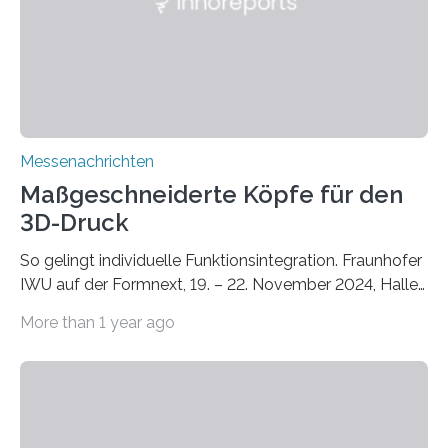
Zusammenarbeit mit dem Institut für Akustik und
Bauphysik sowie dem Institut für Landschaftsplanung
und Ökologie der Universität Stuttgart…
Messenachrichten
Maßgeschneiderte Köpfe für den
3D-Druck
So gelingt individuelle Funktionsintegration. Fraunhofer
IWU auf der Formnext, 19. – 22. November 2024, Halle
11.0/Stand E38. Wire bzw. Fiber Encapsulating Additive
More than 1 year ago
Manufacturing (WEAM/FEAM) könnte die industrielle
Fertigung von Bauteilen, in die komplexe und doch
kompakte Verkabelungen, Sensoren, Aktoren oder
Beleuchtungssysteme eingebracht werden müssen,
drastisch vereinfachen, indem es diese Komponenten