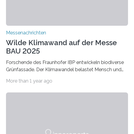
Verbindungen aus….
Messenachrichten
Wilde Klimawand auf der Messe
BAU 2025
Forschende des Fraunhofer IBP entwickeln biodiverse
Grünfassade. Der Klimawandel belastet Mensch und
Umwelt. Vor allem in Städten leidet die Bevölkerung im
More than 1 year ago
Sommer unter hohen Temperaturen und der
zunehmenden Trockenheit. Auch Insekten und Vögel
finden im urbanen Raum oftmals weniger Nahrung,
Unterschlupf- und Nistmöglichkeiten. Ein
Lösungsansatz kann die Begrünung von Fassaden und
Dächern darstellen. Forschende des Fraunhofer-
Instituts für Bauphysik IBP erproben aktuell in