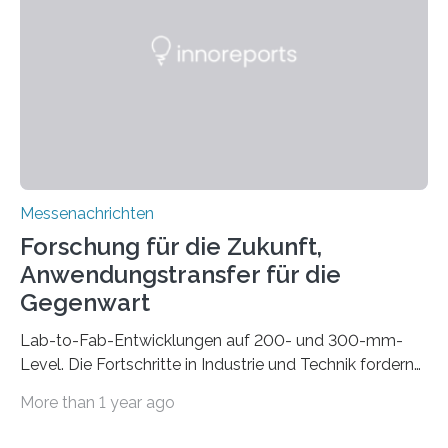
gleich mitdruckt. Neu entwickelt am Fraunhofer IWU:
die Automated Cable Assembly (AuCA). Wo
konventionelle Robotik an der Produktion und
automatisierten Verlegung biegsamer Kabelsätze in
Automobilen scheitert, stellt AuCA Verkabelungen
mittels…
Messenachrichten
Forschung für die Zukunft,
Anwendungstransfer für die
Gegenwart
Lab-to-Fab-Entwicklungen auf 200- und 300-mm-
Level. Die Fortschritte in Industrie und Technik fordern
immer wieder neue Lösungen in der Herstellung von
More than 1 year ago
Mikrochips, sowohl aus technischer, wirtschaftlicher, als
auch ökologischer Sicht. Mit wegweisender Forschung