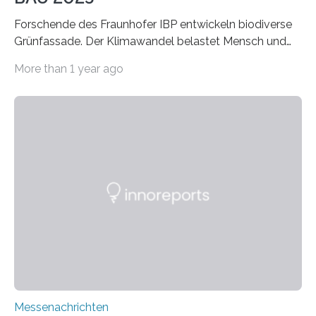
Forschende des Fraunhofer IBP entwickeln biodiverse
Grünfassade. Der Klimawandel belastet Mensch und
Umwelt. Vor allem in Städten leidet die Bevölkerung im
More than 1 year ago
Sommer unter hohen Temperaturen und der
zunehmenden Trockenheit. Auch Insekten und Vögel
finden im urbanen Raum oftmals weniger Nahrung,
Unterschlupf- und Nistmöglichkeiten. Ein
Lösungsansatz kann die Begrünung von Fassaden und
Dächern darstellen. Forschende des Fraunhofer-
Instituts für Bauphysik IBP erproben aktuell in
Zusammenarbeit mit dem Institut für Akustik und
Bauphysik sowie dem Institut für Landschaftsplanung
und Ökologie der Universität Stuttgart…
Messenachrichten