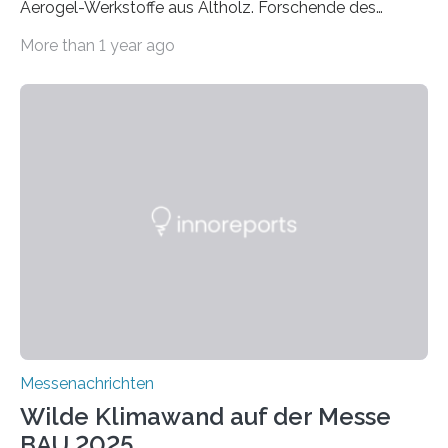
Aerogel-Werkstoffe aus Altholz. Forschende des
Fraunhofer WKI stellen auf der BAU 2025 in München
More than 1 year ago
ein Projekt zur Entwicklung innovativer Aerogele aus
Altholz vor. Aus diesen nachhaltigen Materialien
entwickeln die Forschenden unter anderem
schadstoffadsorbierende Luftfilter und recycelbare
Dämmstoffe. Aerogele sind hochporöse, federleichte
Werkstoffe mit außergewöhnlichen Eigenschaften. Das
macht sie zu idealen Kandidaten für den Leichtbau und
für Filtermaterialien. Sie zeichnen sich durch eine
extrem niedrige Wärmeleitfähigkeit und eine hohe
Adsorptionsfähigkeit für flüchtige organische
Verbindungen aus….
Messenachrichten
Wilde Klimawand auf der Messe
BAU 2025