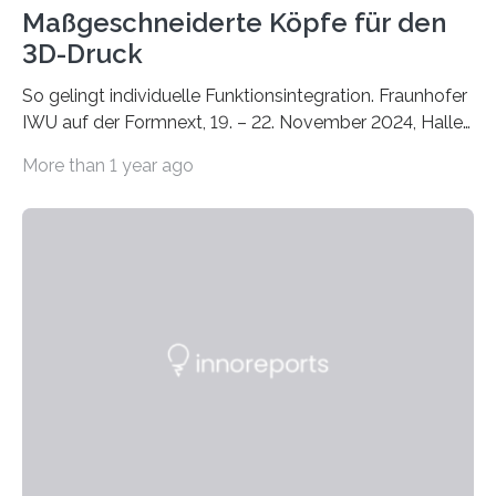
Maßgeschneiderte Köpfe für den
3D-Druck
So gelingt individuelle Funktionsintegration. Fraunhofer
IWU auf der Formnext, 19. – 22. November 2024, Halle
11.0/Stand E38. Wire bzw. Fiber Encapsulating Additive
More than 1 year ago
Manufacturing (WEAM/FEAM) könnte die industrielle
Fertigung von Bauteilen, in die komplexe und doch
kompakte Verkabelungen, Sensoren, Aktoren oder
Beleuchtungssysteme eingebracht werden müssen,
drastisch vereinfachen, indem es diese Komponenten
gleich mitdruckt. Neu entwickelt am Fraunhofer IWU:
die Automated Cable Assembly (AuCA). Wo
konventionelle Robotik an der Produktion und
automatisierten Verlegung biegsamer Kabelsätze in
Automobilen scheitert, stellt AuCA Verkabelungen
mittels…