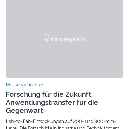
kompakte Verkabelungen, Sensoren, Aktoren oder
Beleuchtungssysteme eingebracht werden müssen,
drastisch vereinfachen, indem es diese Komponenten
gleich mitdruckt. Neu entwickelt am Fraunhofer IWU:
die Automated Cable Assembly (AuCA). Wo
konventionelle Robotik an der Produktion und
automatisierten Verlegung biegsamer Kabelsätze in
Automobilen scheitert, stellt AuCA Verkabelungen
mittels…
Messenachrichten
Forschung für die Zukunft,
Anwendungstransfer für die
Gegenwart
Lab-to-Fab-Entwicklungen auf 200- und 300-mm-
Level. Die Fortschritte in Industrie und Technik fordern