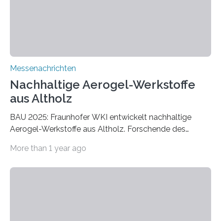
Messenachrichten
Nachhaltige Aerogel-Werkstoffe
aus Altholz
BAU 2025: Fraunhofer WKI entwickelt nachhaltige
Aerogel-Werkstoffe aus Altholz. Forschende des
Fraunhofer WKI stellen auf der BAU 2025 in München
More than 1 year ago
ein Projekt zur Entwicklung innovativer Aerogele aus
Altholz vor. Aus diesen nachhaltigen Materialien
entwickeln die Forschenden unter anderem
schadstoffadsorbierende Luftfilter und recycelbare
Dämmstoffe. Aerogele sind hochporöse, federleichte
Werkstoffe mit außergewöhnlichen Eigenschaften. Das