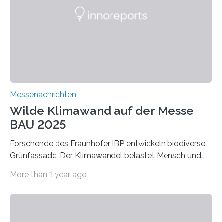
macht sie zu idealen Kandidaten für den Leichtbau und
für Filtermaterialien. Sie zeichnen sich durch eine
extrem niedrige Wärmeleitfähigkeit und eine hohe
Adsorptionsfähigkeit für flüchtige organische
Verbindungen aus….
Messenachrichten
Wilde Klimawand auf der Messe
BAU 2025
Forschende des Fraunhofer IBP entwickeln biodiverse
Grünfassade. Der Klimawandel belastet Mensch und
Umwelt. Vor allem in Städten leidet die Bevölkerung im
More than 1 year ago
Sommer unter hohen Temperaturen und der
zunehmenden Trockenheit. Auch Insekten und Vögel
finden im urbanen Raum oftmals weniger Nahrung,
Unterschlupf- und Nistmöglichkeiten. Ein