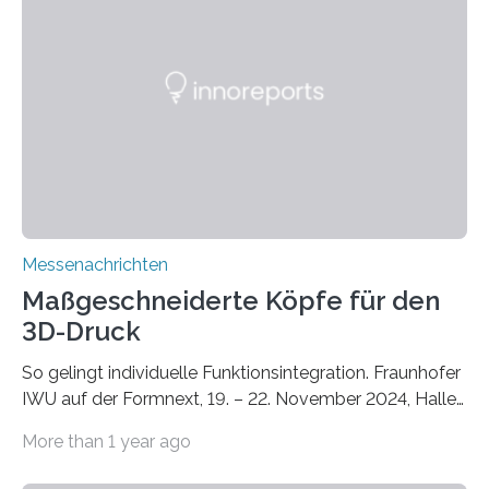
Lösungsansatz kann die Begrünung von Fassaden und
Dächern darstellen. Forschende des Fraunhofer-
Instituts für Bauphysik IBP erproben aktuell in
Zusammenarbeit mit dem Institut für Akustik und
Bauphysik sowie dem Institut für Landschaftsplanung
und Ökologie der Universität Stuttgart…
Messenachrichten
Maßgeschneiderte Köpfe für den
3D-Druck
So gelingt individuelle Funktionsintegration. Fraunhofer
IWU auf der Formnext, 19. – 22. November 2024, Halle
11.0/Stand E38. Wire bzw. Fiber Encapsulating Additive
More than 1 year ago
Manufacturing (WEAM/FEAM) könnte die industrielle
Fertigung von Bauteilen, in die komplexe und doch