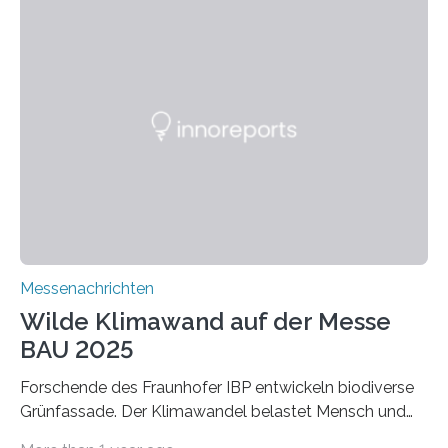
entwickeln die Forschenden unter anderem
schadstoffadsorbierende Luftfilter und recycelbare
Dämmstoffe. Aerogele sind hochporöse, federleichte
Werkstoffe mit außergewöhnlichen Eigenschaften. Das
macht sie zu idealen Kandidaten für den Leichtbau und
für Filtermaterialien. Sie zeichnen sich durch eine
extrem niedrige Wärmeleitfähigkeit und eine hohe
Adsorptionsfähigkeit für flüchtige organische
Verbindungen aus….
Messenachrichten
Wilde Klimawand auf der Messe
BAU 2025
Forschende des Fraunhofer IBP entwickeln biodiverse
Grünfassade. Der Klimawandel belastet Mensch und
Umwelt. Vor allem in Städten leidet die Bevölkerung im