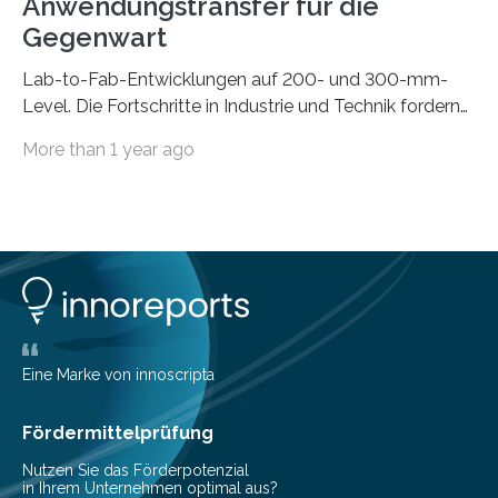
Anwendungstransfer für die
Gegenwart
Lab-to-Fab-Entwicklungen auf 200- und 300-mm-
Level. Die Fortschritte in Industrie und Technik fordern
immer wieder neue Lösungen in der Herstellung von
More than 1 year ago
Mikrochips, sowohl aus technischer, wirtschaftlicher, als
auch ökologischer Sicht. Mit wegweisender Forschung
und einem hochmodernen Anlagenpark hat sich das
Fraunhofer-Institut für Photonische Mikrosysteme IPMS
dabei als starker Partner der Industrie etabliert. Das
Serviceangebot umfasst alle Schritte »from lab to fab«
– von der Beratung über die Prozessentwicklung bis hin
zur Pilotfertigung. 300-mm-Prozessanlagen am CNT.
(c) Sebastian Lassak / Fraunhofer IPMS…
Eine Marke von innoscripta
Fördermittelprüfung
Nutzen Sie das Förderpotenzial
in Ihrem Unternehmen optimal aus?