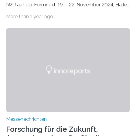
IWU auf der Formnext, 19. – 22. November 2024, Halle
11.0/Stand E38. Wire bzw. Fiber Encapsulating Additive
More than 1 year ago
Manufacturing (WEAM/FEAM) könnte die industrielle
Fertigung von Bauteilen, in die komplexe und doch
kompakte Verkabelungen, Sensoren, Aktoren oder
Beleuchtungssysteme eingebracht werden müssen,
drastisch vereinfachen, indem es diese Komponenten
gleich mitdruckt. Neu entwickelt am Fraunhofer IWU:
die Automated Cable Assembly (AuCA). Wo
konventionelle Robotik an der Produktion und
automatisierten Verlegung biegsamer Kabelsätze in
Automobilen scheitert, stellt AuCA Verkabelungen
mittels…
Messenachrichten
Forschung für die Zukunft,