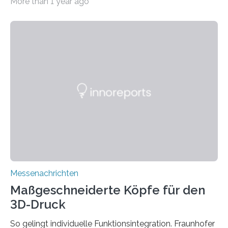
More than 1 year ago
Sommer unter hohen Temperaturen und der
zunehmenden Trockenheit. Auch Insekten und Vögel
finden im urbanen Raum oftmals weniger Nahrung,
Unterschlupf- und Nistmöglichkeiten. Ein
Lösungsansatz kann die Begrünung von Fassaden und
Dächern darstellen. Forschende des Fraunhofer-
Instituts für Bauphysik IBP erproben aktuell in
Zusammenarbeit mit dem Institut für Akustik und
Bauphysik sowie dem Institut für Landschaftsplanung
und Ökologie der Universität Stuttgart…
Messenachrichten
Maßgeschneiderte Köpfe für den
3D-Druck
So gelingt individuelle Funktionsintegration. Fraunhofer