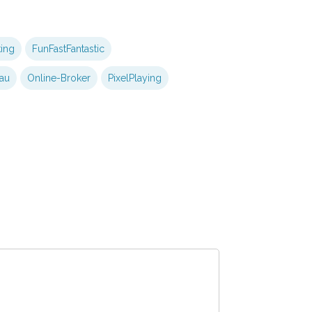
ing
FunFastFantastic
au
Online-Broker
PixelPlaying