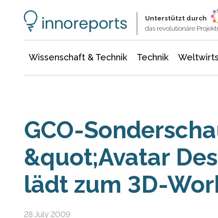
Wissenschaft & Technik
Informationstechnologie
Energie & Elektrotechnik
Unterstützt durch
das revolutionäre Proje
Wissenschaft & Technik
Technik
Weltwirts
GCO-Sonderscha
&quot;Avatar Des
lädt zum 3D-Wor
28 July 2009