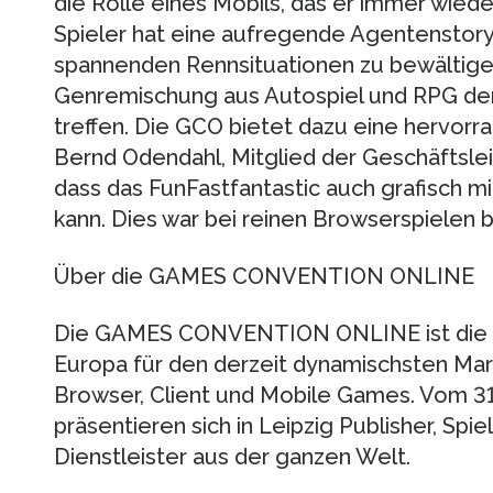
die Rolle eines Mobils, das er immer wied
Spieler hat eine aufregende Agentenstory 
spannenden Rennsituationen zu bewältigen.
Genremischung aus Autospiel und RPG d
treffen. Die GCO bietet dazu eine hervor
Bernd Odendahl, Mitglied der Geschäftsleit
dass das FunFastfantastic auch grafisch mi
kann. Dies war bei reinen Browserspielen b
Über die GAMES CONVENTION ONLINE
Die GAMES CONVENTION ONLINE ist die er
Europa für den derzeit dynamischsten Mark
Browser, Client und Mobile Games. Vom 31.
präsentieren sich in Leipzig Publisher, Sp
Dienstleister aus der ganzen Welt.