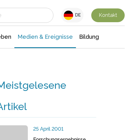
 Leben
Medien & Ereignisse
Interdisziplinäre Forschung
Veranstaltungsnachrichten
n Chemie
Gesellschaftswissenschaften
Kontakt
DE
eben
Medien & Ereignisse
Bildung
Meistgelesene
Artikel
25 April 2001
Forschungsergebnisse