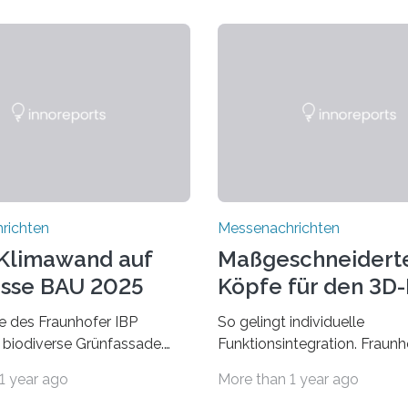
richten
Messenachrichten
Klimawand auf
Maßgeschneidert
sse BAU 2025
Köpfe für den 3D
 des Fraunhofer IBP
So gelingt individuelle
 biodiverse Grünfassade.
Funktionsintegration. Fraun
wandel belastet Mensch und
auf der Formnext, 19. – 22.
1 year ago
More than 1 year ago
r allem in Städten leidet die
2024, Halle 11.0/Stand E38.