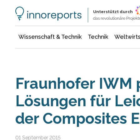
Wissenschaft & Technik
Informationstechnologie
Energie & Elektrotechnik
Unterstützt durch
das revolutionäre Proje
Wissenschaft & Technik
Technik
Weltwirts
Fraunhofer IWM p
Lösungen für Lei
der Composites 
01 September 2015