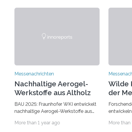
Messenachrichten
Messenach
Nachhaltige Aerogel-
Wilde 
Werkstoffe aus Altholz
der Me
BAU 2025: Fraunhofer WKI entwickelt
Forschende
nachhaltige Aerogel-Werkstoffe aus
entwickeln
Altholz. Forschende des Fraunhofer
Der Klima
More than 1 year ago
More than 
WKI stellen auf der BAU 2025 in
Umwelt. Vo