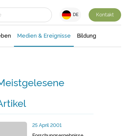
 Leben
Medien & Ereignisse
Interdisziplinäre Forschung
Veranstaltungsnachrichten
n Chemie
Gesellschaftswissenschaften
Kontakt
DE
eben
Medien & Ereignisse
Bildung
Meistgelesene
Artikel
25 April 2001
Forschungsergebnisse