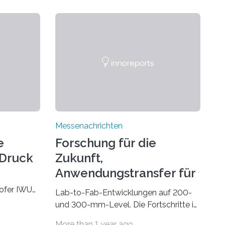
Messenachrichten
e
Forschung für die
-Druck
Zukunft,
Anwendungstransfer für
die Gegenwart
hofer IWU
Lab-to-Fab-Entwicklungen auf 200-
 November
und 300-mm-Level. Die Fortschritte in
 Wire bzw.
Industrie und Technik fordern immer
More than 1 year ago