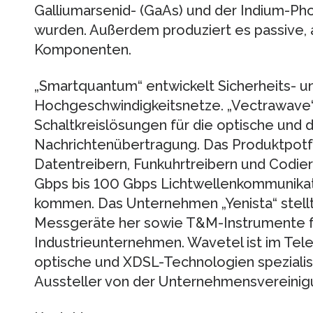
Galliumarsenid- (GaAs) und der Indium-Pho
wurden. Außerdem produziert es passive, 
Komponenten.
„Smartquantum“ entwickelt Sicherheits- u
Hochgeschwindigkeitsnetze. „Vectrawave“ s
Schaltkreislösungen für die optische und
Nachrichtenübertragung. Das Produktpotfo
Datentreibern, Funkuhrtreibern und Codie
Gbps bis 100 Gbps Lichtwellenkommunika
kommen. Das Unternehmen „Yenista“ stellt 
Messgeräte her sowie T&M-Instrumente f
Industrieunternehmen. Wavetel ist im Tel
optische und XDSL-Technologien spezialisi
Aussteller von der Unternehmensvereinigu