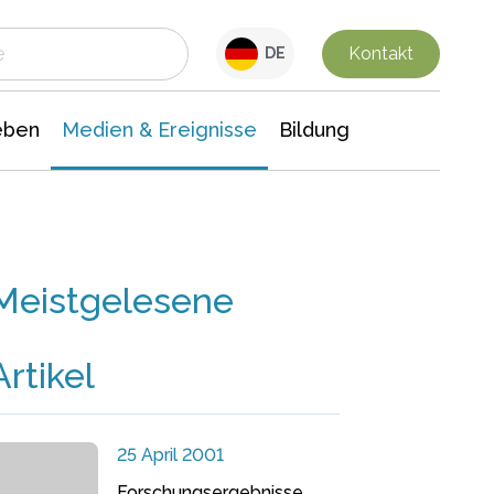
 Leben
Medien & Ereignisse
Interdisziplinäre Forschung
Veranstaltungsnachrichten
n Chemie
Gesellschaftswissenschaften
Kontakt
DE
eben
Medien & Ereignisse
Bildung
Meistgelesene
Artikel
25 April 2001
Forschungsergebnisse