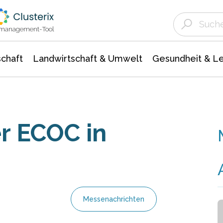
Landwirtschaft & Umwelt
Gesundheit &
Agrar- Forstwissenschaften
Unternehmensmeldungen
Biowissenschafte
Ökologie Umwelt- Naturschutz
ktmanagement-Tool
chaft
Landwirtschaft & Umwelt
Gesundheit & L
er ECOC in
Messenachrichten