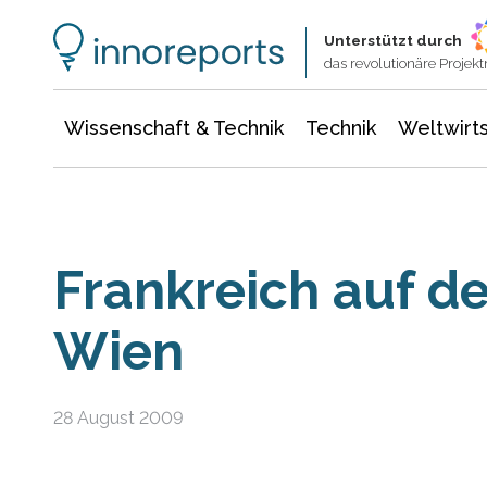
Wissenschaft & Technik
Informationstechnologie
Energie & Elektrotechnik
Unterstützt durch
das revolutionäre Proje
Wissenschaft & Technik
Technik
Weltwirts
Frankreich auf d
Wien
28 August 2009