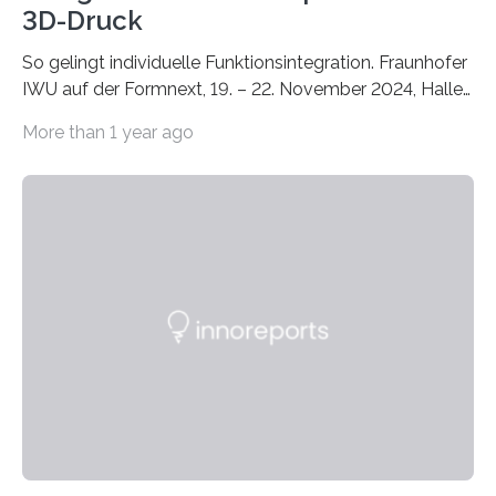
3D-Druck
So gelingt individuelle Funktionsintegration. Fraunhofer
IWU auf der Formnext, 19. – 22. November 2024, Halle
11.0/Stand E38. Wire bzw. Fiber Encapsulating Additive
More than 1 year ago
Manufacturing (WEAM/FEAM) könnte die industrielle
Fertigung von Bauteilen, in die komplexe und doch
kompakte Verkabelungen, Sensoren, Aktoren oder
Beleuchtungssysteme eingebracht werden müssen,
drastisch vereinfachen, indem es diese Komponenten
gleich mitdruckt. Neu entwickelt am Fraunhofer IWU:
die Automated Cable Assembly (AuCA). Wo
konventionelle Robotik an der Produktion und
automatisierten Verlegung biegsamer Kabelsätze in
Automobilen scheitert, stellt AuCA Verkabelungen
mittels…