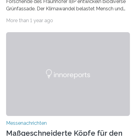
Forschende des Fraunhofer IBP entwickeln biodiverse
Grünfassade. Der Klimawandel belastet Mensch und
Umwelt. Vor allem in Städten leidet die Bevölkerung im
More than 1 year ago
Sommer unter hohen Temperaturen und der
zunehmenden Trockenheit. Auch Insekten und Vögel
finden im urbanen Raum oftmals weniger Nahrung,
Unterschlupf- und Nistmöglichkeiten. Ein
Lösungsansatz kann die Begrünung von Fassaden und
Dächern darstellen. Forschende des Fraunhofer-
Instituts für Bauphysik IBP erproben aktuell in
Zusammenarbeit mit dem Institut für Akustik und
Bauphysik sowie dem Institut für Landschaftsplanung
und Ökologie der Universität Stuttgart…
Messenachrichten
Maßgeschneiderte Köpfe für den