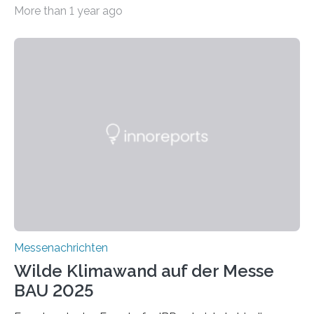
Fraunhofer WKI stellen auf der BAU 2025 in München
More than 1 year ago
ein Projekt zur Entwicklung innovativer Aerogele aus
Altholz vor. Aus diesen nachhaltigen Materialien
entwickeln die Forschenden unter anderem
schadstoffadsorbierende Luftfilter und recycelbare
Dämmstoffe. Aerogele sind hochporöse, federleichte
Werkstoffe mit außergewöhnlichen Eigenschaften. Das
macht sie zu idealen Kandidaten für den Leichtbau und
für Filtermaterialien. Sie zeichnen sich durch eine
extrem niedrige Wärmeleitfähigkeit und eine hohe
Adsorptionsfähigkeit für flüchtige organische
Verbindungen aus….
Messenachrichten
Wilde Klimawand auf der Messe
BAU 2025