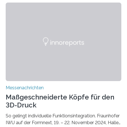
zunehmenden Trockenheit. Auch Insekten und Vögel
finden im urbanen Raum oftmals weniger Nahrung,
Unterschlupf- und Nistmöglichkeiten. Ein
Lösungsansatz kann die Begrünung von Fassaden und
Dächern darstellen. Forschende des Fraunhofer-
Instituts für Bauphysik IBP erproben aktuell in
Zusammenarbeit mit dem Institut für Akustik und
Bauphysik sowie dem Institut für Landschaftsplanung
und Ökologie der Universität Stuttgart…
Messenachrichten
Maßgeschneiderte Köpfe für den
3D-Druck
So gelingt individuelle Funktionsintegration. Fraunhofer
IWU auf der Formnext, 19. – 22. November 2024, Halle