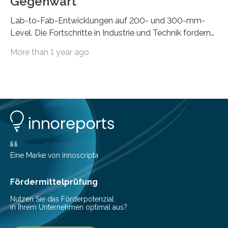
Gegenwart
Lab-to-Fab-Entwicklungen auf 200- und 300-mm-
Level. Die Fortschritte in Industrie und Technik fordern
immer wieder neue Lösungen in der Herstellung von
More than 1 year ago
Mikrochips, sowohl aus technischer, wirtschaftlicher, als
auch ökologischer Sicht. Mit wegweisender Forschung
und einem hochmodernen Anlagenpark hat sich das
Fraunhofer-Institut für Photonische Mikrosysteme IPMS
dabei als starker Partner der Industrie etabliert. Das
Serviceangebot umfasst alle Schritte »from lab to fab«
– von der Beratung über die Prozessentwicklung bis hin
zur Pilotfertigung. 300-mm-Prozessanlagen am CNT.
(c) Sebastian Lassak / Fraunhofer IPMS…
Eine Marke von innoscripta
Fördermittelprüfung
Nutzen Sie das Förderpotenzial
in Ihrem Unternehmen optimal aus?