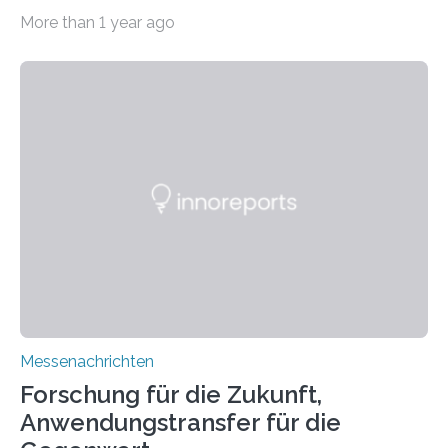
11.0/Stand E38. Wire bzw. Fiber Encapsulating Additive
More than 1 year ago
Manufacturing (WEAM/FEAM) könnte die industrielle
Fertigung von Bauteilen, in die komplexe und doch
kompakte Verkabelungen, Sensoren, Aktoren oder
Beleuchtungssysteme eingebracht werden müssen,
drastisch vereinfachen, indem es diese Komponenten
gleich mitdruckt. Neu entwickelt am Fraunhofer IWU:
die Automated Cable Assembly (AuCA). Wo
konventionelle Robotik an der Produktion und
automatisierten Verlegung biegsamer Kabelsätze in
Automobilen scheitert, stellt AuCA Verkabelungen
mittels…
Messenachrichten
Forschung für die Zukunft,
Anwendungstransfer für die