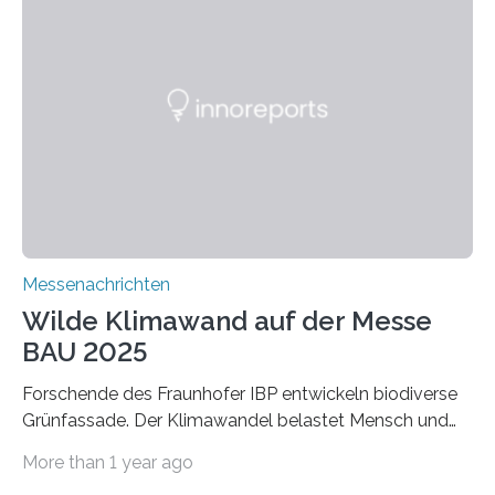
schadstoffadsorbierende Luftfilter und recycelbare
Dämmstoffe. Aerogele sind hochporöse, federleichte
Werkstoffe mit außergewöhnlichen Eigenschaften. Das
macht sie zu idealen Kandidaten für den Leichtbau und
für Filtermaterialien. Sie zeichnen sich durch eine
extrem niedrige Wärmeleitfähigkeit und eine hohe
Adsorptionsfähigkeit für flüchtige organische
Verbindungen aus….
Messenachrichten
Wilde Klimawand auf der Messe
BAU 2025
Forschende des Fraunhofer IBP entwickeln biodiverse
Grünfassade. Der Klimawandel belastet Mensch und
Umwelt. Vor allem in Städten leidet die Bevölkerung im
More than 1 year ago
Sommer unter hohen Temperaturen und der