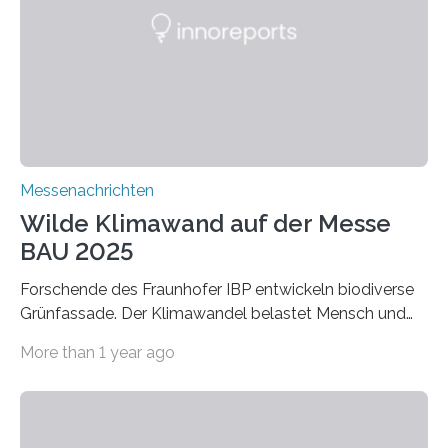
macht sie zu idealen Kandidaten für den Leichtbau und
für Filtermaterialien. Sie zeichnen sich durch eine
extrem niedrige Wärmeleitfähigkeit und eine hohe
Adsorptionsfähigkeit für flüchtige organische
Verbindungen aus….
Messenachrichten
Wilde Klimawand auf der Messe
BAU 2025
Forschende des Fraunhofer IBP entwickeln biodiverse
Grünfassade. Der Klimawandel belastet Mensch und
Umwelt. Vor allem in Städten leidet die Bevölkerung im
More than 1 year ago
Sommer unter hohen Temperaturen und der
zunehmenden Trockenheit. Auch Insekten und Vögel
finden im urbanen Raum oftmals weniger Nahrung,
Unterschlupf- und Nistmöglichkeiten. Ein