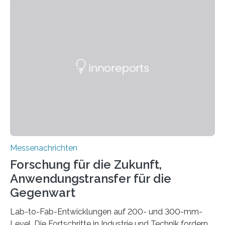
kompakte Verkabelungen, Sensoren, Aktoren oder
Beleuchtungssysteme eingebracht werden müssen,
drastisch vereinfachen, indem es diese Komponenten
gleich mitdruckt. Neu entwickelt am Fraunhofer IWU:
die Automated Cable Assembly (AuCA). Wo
konventionelle Robotik an der Produktion und
automatisierten Verlegung biegsamer Kabelsätze in
Automobilen scheitert, stellt AuCA Verkabelungen
mittels…
Messenachrichten
Forschung für die Zukunft,
Anwendungstransfer für die
Gegenwart
Lab-to-Fab-Entwicklungen auf 200- und 300-mm-
Level. Die Fortschritte in Industrie und Technik fordern