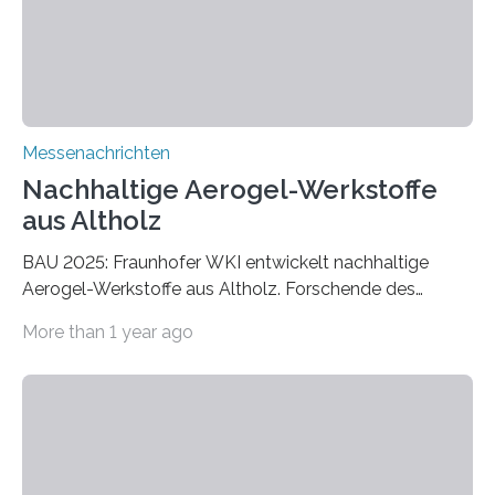
Messenachrichten
Nachhaltige Aerogel-Werkstoffe
aus Altholz
BAU 2025: Fraunhofer WKI entwickelt nachhaltige
Aerogel-Werkstoffe aus Altholz. Forschende des
Fraunhofer WKI stellen auf der BAU 2025 in München
More than 1 year ago
ein Projekt zur Entwicklung innovativer Aerogele aus
Altholz vor. Aus diesen nachhaltigen Materialien
entwickeln die Forschenden unter anderem
schadstoffadsorbierende Luftfilter und recycelbare
Dämmstoffe. Aerogele sind hochporöse, federleichte
Werkstoffe mit außergewöhnlichen Eigenschaften. Das