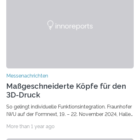
Lösungsansatz kann die Begrünung von Fassaden und
Dächern darstellen. Forschende des Fraunhofer-
Instituts für Bauphysik IBP erproben aktuell in
Zusammenarbeit mit dem Institut für Akustik und
Bauphysik sowie dem Institut für Landschaftsplanung
und Ökologie der Universität Stuttgart…
Messenachrichten
Maßgeschneiderte Köpfe für den
3D-Druck
So gelingt individuelle Funktionsintegration. Fraunhofer
IWU auf der Formnext, 19. – 22. November 2024, Halle
11.0/Stand E38. Wire bzw. Fiber Encapsulating Additive
More than 1 year ago
Manufacturing (WEAM/FEAM) könnte die industrielle
Fertigung von Bauteilen, in die komplexe und doch