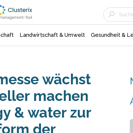
Landwirtschaft & Umwelt
Gesundheit &
Agrar- Forstwissenschaften
Unternehmensmeldungen
Biowissenschafte
Ökologie Umwelt- Naturschutz
ktmanagement-Tool
chaft
Landwirtschaft & Umwelt
Gesundheit & L
tmesse wächst
teller machen
gy & water zur
form der