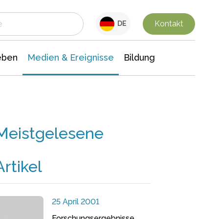
 Leben
Medien & Ereignisse
Interdisziplinäre Forschung
Veranstaltungsnachrichten
n Chemie
Gesellschaftswissenschaften
Kontakt
DE
eben
Medien & Ereignisse
Bildung
Meistgelesene
Artikel
25 April 2001
Forschungsergebnisse