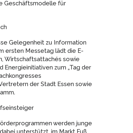
ie Geschäftsmodelle für
ich
esse Gelegenheit zu Information
 ersten Messetag lädt die E-
n, Wirtschaftsattachés sowie
Energieinitiativen zum „Tag der
Fachkongresses
Vertretern der Stadt Essen sowie
ramm.
fseinsteiger
n Förderprogrammen werden junge
bei unterstützt, im Markt Fuß