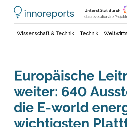
Wissenschaft & Technik
Informationstechnologie
Energie & Elektrotechnik
Unterstützt durch
das revolutionäre Proje
Wissenschaft & Technik
Technik
Weltwirts
Europäische Lei
weiter: 640 Auss
die E-world ener
wichtigsten Platt