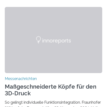
Sommer unter hohen Temperaturen und der
zunehmenden Trockenheit. Auch Insekten und Vögel
finden im urbanen Raum oftmals weniger Nahrung,
Unterschlupf- und Nistmöglichkeiten. Ein
Lösungsansatz kann die Begrünung von Fassaden und
Dächern darstellen. Forschende des Fraunhofer-
Instituts für Bauphysik IBP erproben aktuell in
Zusammenarbeit mit dem Institut für Akustik und
Bauphysik sowie dem Institut für Landschaftsplanung
und Ökologie der Universität Stuttgart…
Messenachrichten
Maßgeschneiderte Köpfe für den
3D-Druck
So gelingt individuelle Funktionsintegration. Fraunhofer