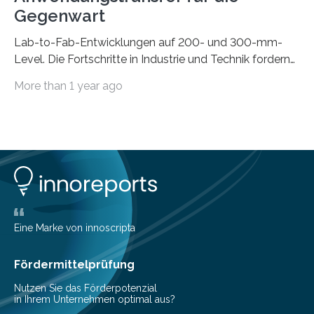
Gegenwart
Lab-to-Fab-Entwicklungen auf 200- und 300-mm-
Level. Die Fortschritte in Industrie und Technik fordern
immer wieder neue Lösungen in der Herstellung von
More than 1 year ago
Mikrochips, sowohl aus technischer, wirtschaftlicher, als
auch ökologischer Sicht. Mit wegweisender Forschung
und einem hochmodernen Anlagenpark hat sich das
Fraunhofer-Institut für Photonische Mikrosysteme IPMS
dabei als starker Partner der Industrie etabliert. Das
Serviceangebot umfasst alle Schritte »from lab to fab«
– von der Beratung über die Prozessentwicklung bis hin
zur Pilotfertigung. 300-mm-Prozessanlagen am CNT.
(c) Sebastian Lassak / Fraunhofer IPMS…
Eine Marke von innoscripta
Fördermittelprüfung
Nutzen Sie das Förderpotenzial
in Ihrem Unternehmen optimal aus?