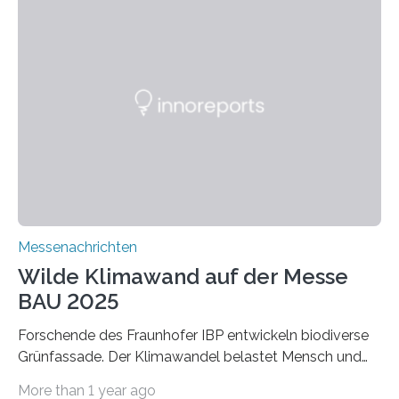
schadstoffadsorbierende Luftfilter und recycelbare
Dämmstoffe. Aerogele sind hochporöse, federleichte
Werkstoffe mit außergewöhnlichen Eigenschaften. Das
macht sie zu idealen Kandidaten für den Leichtbau und
für Filtermaterialien. Sie zeichnen sich durch eine
extrem niedrige Wärmeleitfähigkeit und eine hohe
Adsorptionsfähigkeit für flüchtige organische
Verbindungen aus….
Messenachrichten
Wilde Klimawand auf der Messe
BAU 2025
Forschende des Fraunhofer IBP entwickeln biodiverse
Grünfassade. Der Klimawandel belastet Mensch und
Umwelt. Vor allem in Städten leidet die Bevölkerung im
More than 1 year ago