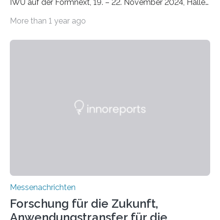
IWU auf der Formnext, 19. – 22. November 2024, Halle
11.0/Stand E38. Wire bzw. Fiber Encapsulating Additive
More than 1 year ago
Manufacturing (WEAM/FEAM) könnte die industrielle
Fertigung von Bauteilen, in die komplexe und doch
kompakte Verkabelungen, Sensoren, Aktoren oder
Beleuchtungssysteme eingebracht werden müssen,
drastisch vereinfachen, indem es diese Komponenten
gleich mitdruckt. Neu entwickelt am Fraunhofer IWU:
die Automated Cable Assembly (AuCA). Wo
konventionelle Robotik an der Produktion und
automatisierten Verlegung biegsamer Kabelsätze in
Automobilen scheitert, stellt AuCA Verkabelungen
mittels…
Messenachrichten
Forschung für die Zukunft,
Anwendungstransfer für die