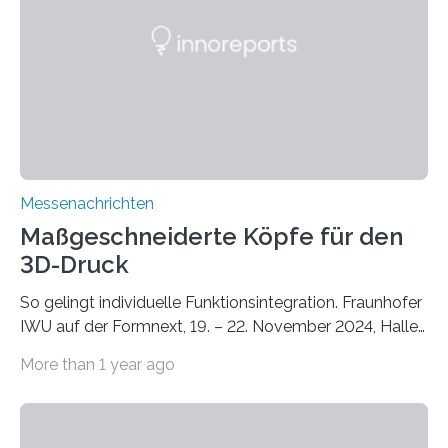
Instituts für Bauphysik IBP erproben aktuell in
Zusammenarbeit mit dem Institut für Akustik und
Bauphysik sowie dem Institut für Landschaftsplanung
und Ökologie der Universität Stuttgart…
Messenachrichten
Maßgeschneiderte Köpfe für den
3D-Druck
So gelingt individuelle Funktionsintegration. Fraunhofer
IWU auf der Formnext, 19. – 22. November 2024, Halle
11.0/Stand E38. Wire bzw. Fiber Encapsulating Additive
More than 1 year ago
Manufacturing (WEAM/FEAM) könnte die industrielle
Fertigung von Bauteilen, in die komplexe und doch
kompakte Verkabelungen, Sensoren, Aktoren oder
Beleuchtungssysteme eingebracht werden müssen,