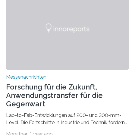
drastisch vereinfachen, indem es diese Komponenten
gleich mitdruckt. Neu entwickelt am Fraunhofer IWU:
die Automated Cable Assembly (AuCA). Wo
konventionelle Robotik an der Produktion und
automatisierten Verlegung biegsamer Kabelsätze in
Automobilen scheitert, stellt AuCA Verkabelungen
mittels…
Messenachrichten
Forschung für die Zukunft,
Anwendungstransfer für die
Gegenwart
Lab-to-Fab-Entwicklungen auf 200- und 300-mm-
Level. Die Fortschritte in Industrie und Technik fordern
immer wieder neue Lösungen in der Herstellung von
More than 1 year ago