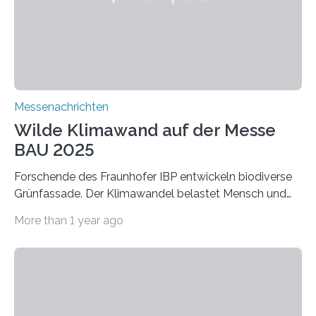
extrem niedrige Wärmeleitfähigkeit und eine hohe
Adsorptionsfähigkeit für flüchtige organische
Verbindungen aus….
Messenachrichten
Wilde Klimawand auf der Messe
BAU 2025
Forschende des Fraunhofer IBP entwickeln biodiverse
Grünfassade. Der Klimawandel belastet Mensch und
Umwelt. Vor allem in Städten leidet die Bevölkerung im
More than 1 year ago
Sommer unter hohen Temperaturen und der
zunehmenden Trockenheit. Auch Insekten und Vögel
finden im urbanen Raum oftmals weniger Nahrung,
Unterschlupf- und Nistmöglichkeiten. Ein
Lösungsansatz kann die Begrünung von Fassaden und
Dächern darstellen. Forschende des Fraunhofer-