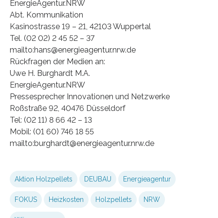
EnergieAgentur.NRW
Abt. Kommunikation
Kasinostrasse 19 – 21, 42103 Wuppertal
Tel. (02 02) 2 45 52 – 37
mailto:hans@energieagentur.nrw.de
Rückfragen der Medien an:
Uwe H. Burghardt M.A.
EnergieAgentur.NRW
Pressesprecher Innovationen und Netzwerke
Roßstraße 92, 40476 Düsseldorf
Tel: (02 11) 8 66 42 – 13
Mobil: (01 60) 746 18 55
mailto:burghardt@energieagentur.nrw.de
Aktion Holzpellets
DEUBAU
Energieagentur
FOKUS
Heizkosten
Holzpellets
NRW