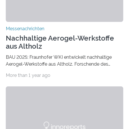
Messenachrichten
Nachhaltige Aerogel-Werkstoffe
aus Altholz
BAU 2025: Fraunhofer WKI entwickelt nachhaltige
Aerogel-Werkstoffe aus Altholz. Forschende des
Fraunhofer WKI stellen auf der BAU 2025 in München
More than 1 year ago
ein Projekt zur Entwicklung innovativer Aerogele aus
Altholz vor. Aus diesen nachhaltigen Materialien
entwickeln die Forschenden unter anderem
schadstoffadsorbierende Luftfilter und recycelbare
Dämmstoffe. Aerogele sind hochporöse, federleichte
Werkstoffe mit außergewöhnlichen Eigenschaften. Das
macht sie zu idealen Kandidaten für den Leichtbau und
für Filtermaterialien. Sie zeichnen sich durch eine