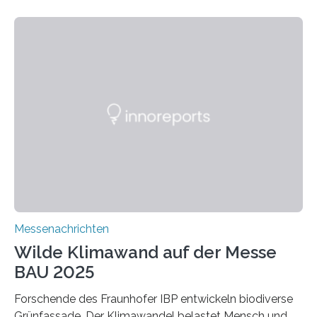
Altholz vor. Aus diesen nachhaltigen Materialien
entwickeln die Forschenden unter anderem
schadstoffadsorbierende Luftfilter und recycelbare
Dämmstoffe. Aerogele sind hochporöse, federleichte
Werkstoffe mit außergewöhnlichen Eigenschaften. Das
macht sie zu idealen Kandidaten für den Leichtbau und
für Filtermaterialien. Sie zeichnen sich durch eine
extrem niedrige Wärmeleitfähigkeit und eine hohe
Adsorptionsfähigkeit für flüchtige organische
Verbindungen aus….
Messenachrichten
Wilde Klimawand auf der Messe
BAU 2025
Forschende des Fraunhofer IBP entwickeln biodiverse
Grünfassade. Der Klimawandel belastet Mensch und