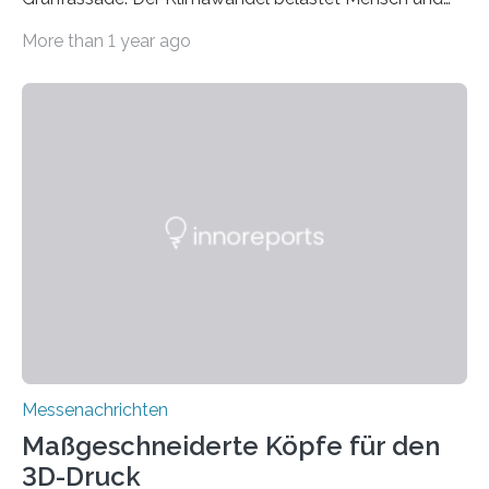
Umwelt. Vor allem in Städten leidet die Bevölkerung im
More than 1 year ago
Sommer unter hohen Temperaturen und der
zunehmenden Trockenheit. Auch Insekten und Vögel
finden im urbanen Raum oftmals weniger Nahrung,
Unterschlupf- und Nistmöglichkeiten. Ein
Lösungsansatz kann die Begrünung von Fassaden und
Dächern darstellen. Forschende des Fraunhofer-
Instituts für Bauphysik IBP erproben aktuell in
Zusammenarbeit mit dem Institut für Akustik und
Bauphysik sowie dem Institut für Landschaftsplanung
und Ökologie der Universität Stuttgart…
Messenachrichten
Maßgeschneiderte Köpfe für den
3D-Druck