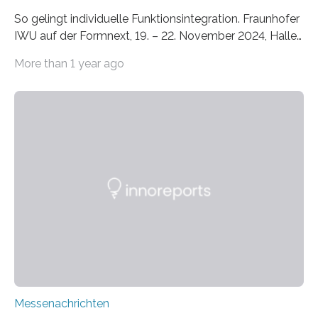
So gelingt individuelle Funktionsintegration. Fraunhofer
IWU auf der Formnext, 19. – 22. November 2024, Halle
11.0/Stand E38. Wire bzw. Fiber Encapsulating Additive
More than 1 year ago
Manufacturing (WEAM/FEAM) könnte die industrielle
Fertigung von Bauteilen, in die komplexe und doch
kompakte Verkabelungen, Sensoren, Aktoren oder
Beleuchtungssysteme eingebracht werden müssen,
drastisch vereinfachen, indem es diese Komponenten
gleich mitdruckt. Neu entwickelt am Fraunhofer IWU:
die Automated Cable Assembly (AuCA). Wo
konventionelle Robotik an der Produktion und
automatisierten Verlegung biegsamer Kabelsätze in
Automobilen scheitert, stellt AuCA Verkabelungen
mittels…
Messenachrichten