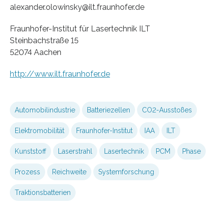
alexander.olowinsky@ilt.fraunhofer.de
Fraunhofer-Institut für Lasertechnik ILT
Steinbachstraße 15
52074 Aachen
http://www.ilt.fraunhofer.de
Automobilindustrie
Batteriezellen
CO2-Ausstoßes
Elektromobilität
Fraunhofer-Institut
IAA
ILT
Kunststoff
Laserstrahl
Lasertechnik
PCM
Phase
Prozess
Reichweite
Systemforschung
Traktionsbatterien