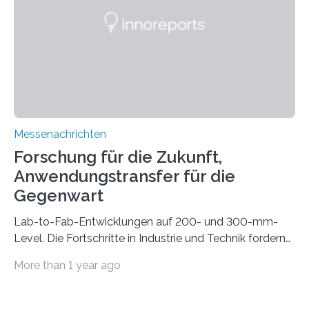
die Automated Cable Assembly (AuCA). Wo
konventionelle Robotik an der Produktion und
automatisierten Verlegung biegsamer Kabelsätze in
Automobilen scheitert, stellt AuCA Verkabelungen
mittels…
Messenachrichten
Forschung für die Zukunft,
Anwendungstransfer für die
Gegenwart
Lab-to-Fab-Entwicklungen auf 200- und 300-mm-
Level. Die Fortschritte in Industrie und Technik fordern
immer wieder neue Lösungen in der Herstellung von
More than 1 year ago
Mikrochips, sowohl aus technischer, wirtschaftlicher, als
auch ökologischer Sicht. Mit wegweisender Forschung
und einem hochmodernen Anlagenpark hat sich das