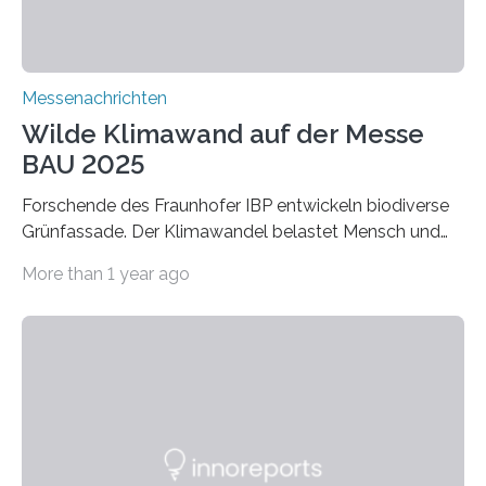
Verbindungen aus….
Messenachrichten
Wilde Klimawand auf der Messe
BAU 2025
Forschende des Fraunhofer IBP entwickeln biodiverse
Grünfassade. Der Klimawandel belastet Mensch und
Umwelt. Vor allem in Städten leidet die Bevölkerung im
More than 1 year ago
Sommer unter hohen Temperaturen und der
zunehmenden Trockenheit. Auch Insekten und Vögel
finden im urbanen Raum oftmals weniger Nahrung,
Unterschlupf- und Nistmöglichkeiten. Ein
Lösungsansatz kann die Begrünung von Fassaden und
Dächern darstellen. Forschende des Fraunhofer-
Instituts für Bauphysik IBP erproben aktuell in
Zusammenarbeit mit dem Institut für Akustik und