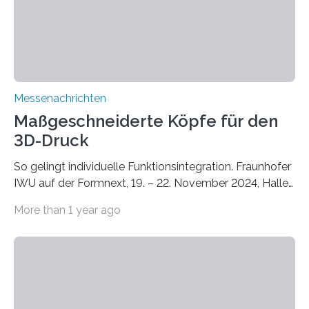
Bauphysik sowie dem Institut für Landschaftsplanung
und Ökologie der Universität Stuttgart…
Messenachrichten
Maßgeschneiderte Köpfe für den
3D-Druck
So gelingt individuelle Funktionsintegration. Fraunhofer
IWU auf der Formnext, 19. – 22. November 2024, Halle
11.0/Stand E38. Wire bzw. Fiber Encapsulating Additive
More than 1 year ago
Manufacturing (WEAM/FEAM) könnte die industrielle
Fertigung von Bauteilen, in die komplexe und doch
kompakte Verkabelungen, Sensoren, Aktoren oder
Beleuchtungssysteme eingebracht werden müssen,
drastisch vereinfachen, indem es diese Komponenten
gleich mitdruckt. Neu entwickelt am Fraunhofer IWU: