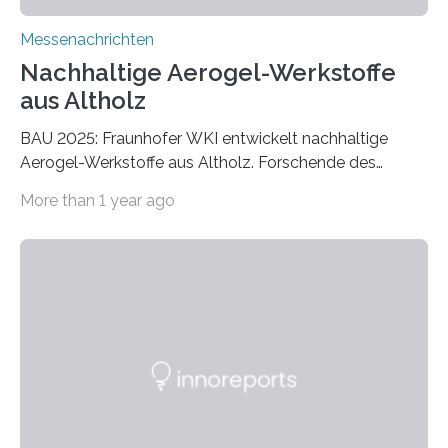
Messenachrichten
Nachhaltige Aerogel-Werkstoffe
aus Altholz
BAU 2025: Fraunhofer WKI entwickelt nachhaltige
Aerogel-Werkstoffe aus Altholz. Forschende des
Fraunhofer WKI stellen auf der BAU 2025 in München
More than 1 year ago
ein Projekt zur Entwicklung innovativer Aerogele aus
Altholz vor. Aus diesen nachhaltigen Materialien
entwickeln die Forschenden unter anderem
schadstoffadsorbierende Luftfilter und recycelbare
Dämmstoffe. Aerogele sind hochporöse, federleichte
Werkstoffe mit außergewöhnlichen Eigenschaften. Das
macht sie zu idealen Kandidaten für den Leichtbau und
für Filtermaterialien. Sie zeichnen sich durch eine
extrem niedrige Wärmeleitfähigkeit und eine hohe
Adsorptionsfähigkeit für flüchtige organische