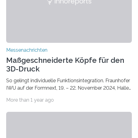
Zusammenarbeit mit dem Institut für Akustik und
Bauphysik sowie dem Institut für Landschaftsplanung
und Ökologie der Universität Stuttgart…
Messenachrichten
Maßgeschneiderte Köpfe für den
3D-Druck
So gelingt individuelle Funktionsintegration. Fraunhofer
IWU auf der Formnext, 19. – 22. November 2024, Halle
11.0/Stand E38. Wire bzw. Fiber Encapsulating Additive
More than 1 year ago
Manufacturing (WEAM/FEAM) könnte die industrielle
Fertigung von Bauteilen, in die komplexe und doch
kompakte Verkabelungen, Sensoren, Aktoren oder
Beleuchtungssysteme eingebracht werden müssen,
drastisch vereinfachen, indem es diese Komponenten