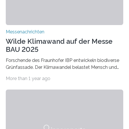
Verbindungen aus….
Messenachrichten
Wilde Klimawand auf der Messe
BAU 2025
Forschende des Fraunhofer IBP entwickeln biodiverse
Grünfassade. Der Klimawandel belastet Mensch und
Umwelt. Vor allem in Städten leidet die Bevölkerung im
More than 1 year ago
Sommer unter hohen Temperaturen und der
zunehmenden Trockenheit. Auch Insekten und Vögel
finden im urbanen Raum oftmals weniger Nahrung,
Unterschlupf- und Nistmöglichkeiten. Ein
Lösungsansatz kann die Begrünung von Fassaden und
Dächern darstellen. Forschende des Fraunhofer-
Instituts für Bauphysik IBP erproben aktuell in