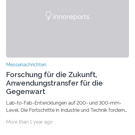
gleich mitdruckt. Neu entwickelt am Fraunhofer IWU:
die Automated Cable Assembly (AuCA). Wo
konventionelle Robotik an der Produktion und
automatisierten Verlegung biegsamer Kabelsätze in
Automobilen scheitert, stellt AuCA Verkabelungen
mittels…
Messenachrichten
Forschung für die Zukunft,
Anwendungstransfer für die
Gegenwart
Lab-to-Fab-Entwicklungen auf 200- und 300-mm-
Level. Die Fortschritte in Industrie und Technik fordern
immer wieder neue Lösungen in der Herstellung von
More than 1 year ago
Mikrochips, sowohl aus technischer, wirtschaftlicher, als
auch ökologischer Sicht. Mit wegweisender Forschung