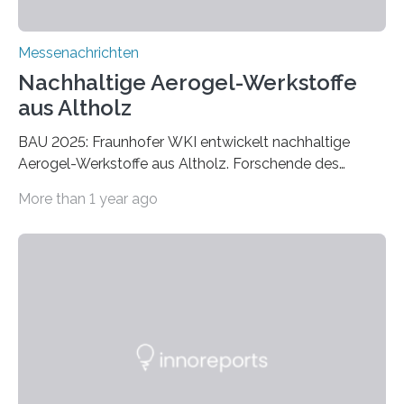
Messenachrichten
Nachhaltige Aerogel-Werkstoffe
aus Altholz
BAU 2025: Fraunhofer WKI entwickelt nachhaltige
Aerogel-Werkstoffe aus Altholz. Forschende des
Fraunhofer WKI stellen auf der BAU 2025 in München
More than 1 year ago
ein Projekt zur Entwicklung innovativer Aerogele aus
Altholz vor. Aus diesen nachhaltigen Materialien
entwickeln die Forschenden unter anderem
schadstoffadsorbierende Luftfilter und recycelbare
Dämmstoffe. Aerogele sind hochporöse, federleichte
Werkstoffe mit außergewöhnlichen Eigenschaften. Das
macht sie zu idealen Kandidaten für den Leichtbau und
für Filtermaterialien. Sie zeichnen sich durch eine
extrem niedrige Wärmeleitfähigkeit und eine hohe
Adsorptionsfähigkeit für flüchtige organische