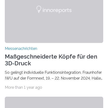
Instituts für Bauphysik IBP erproben aktuell in
Zusammenarbeit mit dem Institut für Akustik und
Bauphysik sowie dem Institut für Landschaftsplanung
und Ökologie der Universität Stuttgart…
Messenachrichten
Maßgeschneiderte Köpfe für den
3D-Druck
So gelingt individuelle Funktionsintegration. Fraunhofer
IWU auf der Formnext, 19. – 22. November 2024, Halle
11.0/Stand E38. Wire bzw. Fiber Encapsulating Additive
More than 1 year ago
Manufacturing (WEAM/FEAM) könnte die industrielle
Fertigung von Bauteilen, in die komplexe und doch
kompakte Verkabelungen, Sensoren, Aktoren oder
Beleuchtungssysteme eingebracht werden müssen,