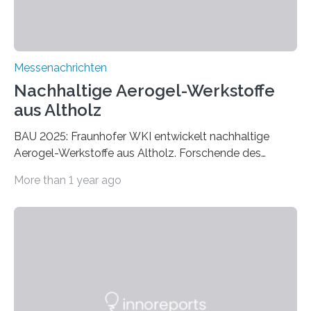
Messenachrichten
Nachhaltige Aerogel-Werkstoffe
aus Altholz
BAU 2025: Fraunhofer WKI entwickelt nachhaltige
Aerogel-Werkstoffe aus Altholz. Forschende des
Fraunhofer WKI stellen auf der BAU 2025 in München
More than 1 year ago
ein Projekt zur Entwicklung innovativer Aerogele aus
Altholz vor. Aus diesen nachhaltigen Materialien
entwickeln die Forschenden unter anderem
schadstoffadsorbierende Luftfilter und recycelbare
Dämmstoffe. Aerogele sind hochporöse, federleichte
Werkstoffe mit außergewöhnlichen Eigenschaften. Das
macht sie zu idealen Kandidaten für den Leichtbau und
für Filtermaterialien. Sie zeichnen sich durch eine