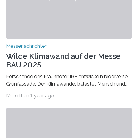
extrem niedrige Wärmeleitfähigkeit und eine hohe
Adsorptionsfähigkeit für flüchtige organische
Verbindungen aus….
Messenachrichten
Wilde Klimawand auf der Messe
BAU 2025
Forschende des Fraunhofer IBP entwickeln biodiverse
Grünfassade. Der Klimawandel belastet Mensch und
Umwelt. Vor allem in Städten leidet die Bevölkerung im
More than 1 year ago
Sommer unter hohen Temperaturen und der
zunehmenden Trockenheit. Auch Insekten und Vögel
finden im urbanen Raum oftmals weniger Nahrung,
Unterschlupf- und Nistmöglichkeiten. Ein
Lösungsansatz kann die Begrünung von Fassaden und
Dächern darstellen. Forschende des Fraunhofer-