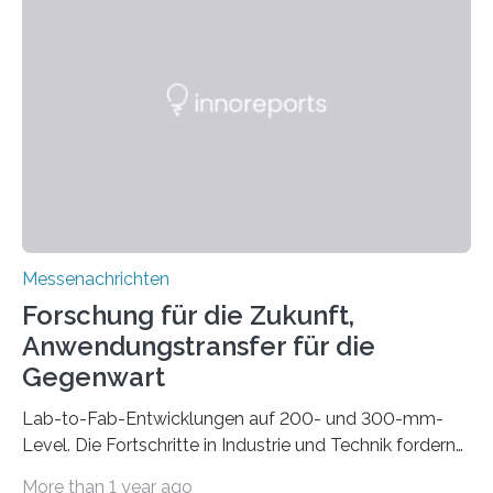
drastisch vereinfachen, indem es diese Komponenten
gleich mitdruckt. Neu entwickelt am Fraunhofer IWU:
die Automated Cable Assembly (AuCA). Wo
konventionelle Robotik an der Produktion und
automatisierten Verlegung biegsamer Kabelsätze in
Automobilen scheitert, stellt AuCA Verkabelungen
mittels…
Messenachrichten
Forschung für die Zukunft,
Anwendungstransfer für die
Gegenwart
Lab-to-Fab-Entwicklungen auf 200- und 300-mm-
Level. Die Fortschritte in Industrie und Technik fordern
immer wieder neue Lösungen in der Herstellung von
More than 1 year ago