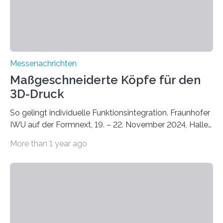
und Ökologie der Universität Stuttgart…
Messenachrichten
Maßgeschneiderte Köpfe für den
3D-Druck
So gelingt individuelle Funktionsintegration. Fraunhofer
IWU auf der Formnext, 19. – 22. November 2024, Halle
11.0/Stand E38. Wire bzw. Fiber Encapsulating Additive
More than 1 year ago
Manufacturing (WEAM/FEAM) könnte die industrielle
Fertigung von Bauteilen, in die komplexe und doch
kompakte Verkabelungen, Sensoren, Aktoren oder
Beleuchtungssysteme eingebracht werden müssen,
drastisch vereinfachen, indem es diese Komponenten
gleich mitdruckt. Neu entwickelt am Fraunhofer IWU:
die Automated Cable Assembly (AuCA). Wo