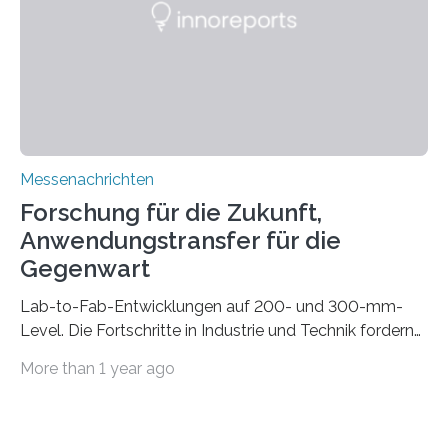
konventionelle Robotik an der Produktion und
automatisierten Verlegung biegsamer Kabelsätze in
Automobilen scheitert, stellt AuCA Verkabelungen
mittels…
Messenachrichten
Forschung für die Zukunft,
Anwendungstransfer für die
Gegenwart
Lab-to-Fab-Entwicklungen auf 200- und 300-mm-
Level. Die Fortschritte in Industrie und Technik fordern
immer wieder neue Lösungen in der Herstellung von
More than 1 year ago
Mikrochips, sowohl aus technischer, wirtschaftlicher, als
auch ökologischer Sicht. Mit wegweisender Forschung
und einem hochmodernen Anlagenpark hat sich das