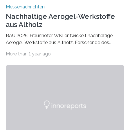
Messenachrichten
Nachhaltige Aerogel-Werkstoffe
aus Altholz
BAU 2025: Fraunhofer WKI entwickelt nachhaltige
Aerogel-Werkstoffe aus Altholz. Forschende des
Fraunhofer WKI stellen auf der BAU 2025 in München
More than 1 year ago
ein Projekt zur Entwicklung innovativer Aerogele aus
Altholz vor. Aus diesen nachhaltigen Materialien
entwickeln die Forschenden unter anderem
schadstoffadsorbierende Luftfilter und recycelbare
Dämmstoffe. Aerogele sind hochporöse, federleichte
Werkstoffe mit außergewöhnlichen Eigenschaften. Das
macht sie zu idealen Kandidaten für den Leichtbau und
für Filtermaterialien. Sie zeichnen sich durch eine
extrem niedrige Wärmeleitfähigkeit und eine hohe
Adsorptionsfähigkeit für flüchtige organische
Verbindungen aus….