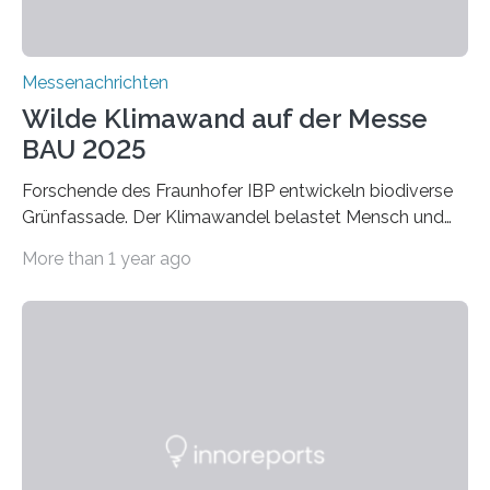
Messenachrichten
Wilde Klimawand auf der Messe
BAU 2025
Forschende des Fraunhofer IBP entwickeln biodiverse
Grünfassade. Der Klimawandel belastet Mensch und
Umwelt. Vor allem in Städten leidet die Bevölkerung im
More than 1 year ago
Sommer unter hohen Temperaturen und der
zunehmenden Trockenheit. Auch Insekten und Vögel
finden im urbanen Raum oftmals weniger Nahrung,
Unterschlupf- und Nistmöglichkeiten. Ein
Lösungsansatz kann die Begrünung von Fassaden und
Dächern darstellen. Forschende des Fraunhofer-
Instituts für Bauphysik IBP erproben aktuell in
Zusammenarbeit mit dem Institut für Akustik und
Bauphysik sowie dem Institut für Landschaftsplanung