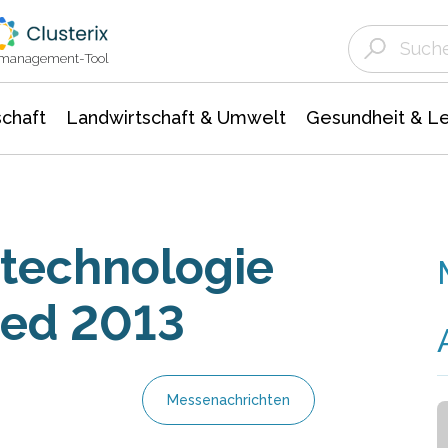
Landwirtschaft & Umwelt
Gesundheit &
Agrar- Forstwissenschaften
Unternehmensmeldungen
Biowissenschafte
Ökologie Umwelt- Naturschutz
ktmanagement-Tool
chaft
Landwirtschaft & Umwelt
Gesundheit & L
technologie
Med 2013
Messenachrichten