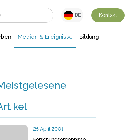
 Leben
Medien & Ereignisse
Interdisziplinäre Forschung
Veranstaltungsnachrichten
n Chemie
Gesellschaftswissenschaften
Kontakt
DE
eben
Medien & Ereignisse
Bildung
Meistgelesene
Artikel
25 April 2001
Forschungsergebnisse