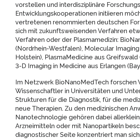
vorstellen und interdisziplinäre Forschung
Entwicklungskooperationen initiieren möch
vertretenen renommierten deutschen Fo
sich mit zukunftsweisenden Verfahren et
Verfahren oder der Plasmamedizin: BioN
(Nordrhein-Westfalen), Molecular Imaging
Holstein), PlasmaMedicine aus Greifswal
3-D Imaging in Medicine aus Erlangen (Bay
Im Netzwerk BioNanoMedTech forschen W
Wissenschaftler in Universitäten und Unt
Strukturen für die Diagnostik, für die med
neue Therapien. Zu den medizinischen An
Nanotechnologie gehören dabei allerklei
Arzneimitteln oder mit Nanopartikeln besc
diagnostischer Seite konzentriert man sich