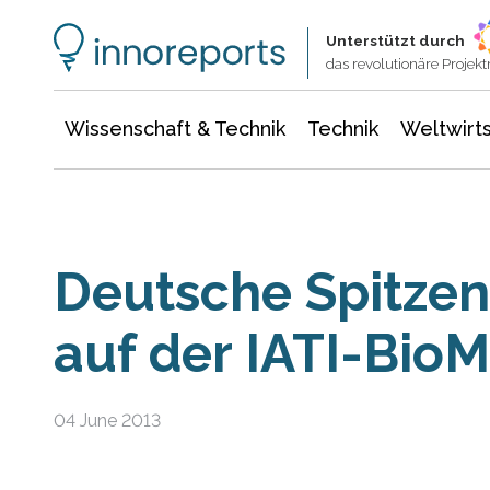
Wissenschaft & Technik
Informationstechnologie
Energie & Elektrotechnik
Unterstützt durch
das revolutionäre Proje
Wissenschaft & Technik
Technik
Weltwirts
Deutsche Spitzen
auf der IATI-Bio
04 June 2013