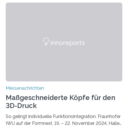
zunehmenden Trockenheit. Auch Insekten und Vögel
finden im urbanen Raum oftmals weniger Nahrung,
Unterschlupf- und Nistmöglichkeiten. Ein
Lösungsansatz kann die Begrünung von Fassaden und
Dächern darstellen. Forschende des Fraunhofer-
Instituts für Bauphysik IBP erproben aktuell in
Zusammenarbeit mit dem Institut für Akustik und
Bauphysik sowie dem Institut für Landschaftsplanung
und Ökologie der Universität Stuttgart…
Messenachrichten
Maßgeschneiderte Köpfe für den
3D-Druck
So gelingt individuelle Funktionsintegration. Fraunhofer
IWU auf der Formnext, 19. – 22. November 2024, Halle