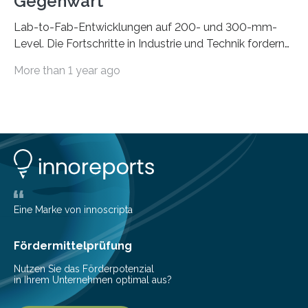
Gegenwart
Lab-to-Fab-Entwicklungen auf 200- und 300-mm-
Level. Die Fortschritte in Industrie und Technik fordern
immer wieder neue Lösungen in der Herstellung von
More than 1 year ago
Mikrochips, sowohl aus technischer, wirtschaftlicher, als
auch ökologischer Sicht. Mit wegweisender Forschung
und einem hochmodernen Anlagenpark hat sich das
Fraunhofer-Institut für Photonische Mikrosysteme IPMS
dabei als starker Partner der Industrie etabliert. Das
Serviceangebot umfasst alle Schritte »from lab to fab«
– von der Beratung über die Prozessentwicklung bis hin
zur Pilotfertigung. 300-mm-Prozessanlagen am CNT.
(c) Sebastian Lassak / Fraunhofer IPMS…
Eine Marke von innoscripta
Fördermittelprüfung
Nutzen Sie das Förderpotenzial
in Ihrem Unternehmen optimal aus?