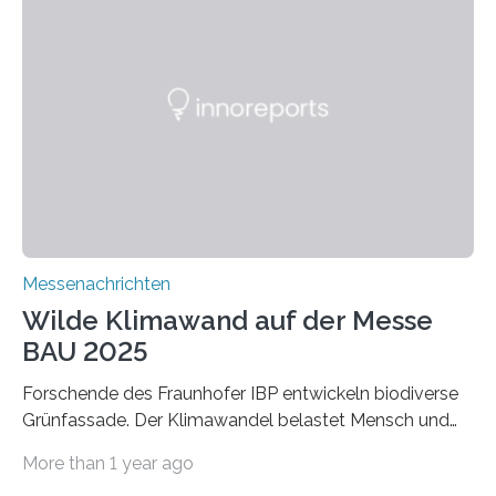
Dämmstoffe. Aerogele sind hochporöse, federleichte
Werkstoffe mit außergewöhnlichen Eigenschaften. Das
macht sie zu idealen Kandidaten für den Leichtbau und
für Filtermaterialien. Sie zeichnen sich durch eine
extrem niedrige Wärmeleitfähigkeit und eine hohe
Adsorptionsfähigkeit für flüchtige organische
Verbindungen aus….
Messenachrichten
Wilde Klimawand auf der Messe
BAU 2025
Forschende des Fraunhofer IBP entwickeln biodiverse
Grünfassade. Der Klimawandel belastet Mensch und
Umwelt. Vor allem in Städten leidet die Bevölkerung im
More than 1 year ago
Sommer unter hohen Temperaturen und der