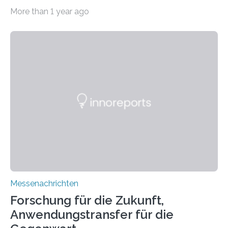
11.0/Stand E38. Wire bzw. Fiber Encapsulating Additive
More than 1 year ago
Manufacturing (WEAM/FEAM) könnte die industrielle
Fertigung von Bauteilen, in die komplexe und doch
kompakte Verkabelungen, Sensoren, Aktoren oder
Beleuchtungssysteme eingebracht werden müssen,
drastisch vereinfachen, indem es diese Komponenten
gleich mitdruckt. Neu entwickelt am Fraunhofer IWU:
die Automated Cable Assembly (AuCA). Wo
konventionelle Robotik an der Produktion und
automatisierten Verlegung biegsamer Kabelsätze in
Automobilen scheitert, stellt AuCA Verkabelungen
mittels…
Messenachrichten
Forschung für die Zukunft,
Anwendungstransfer für die