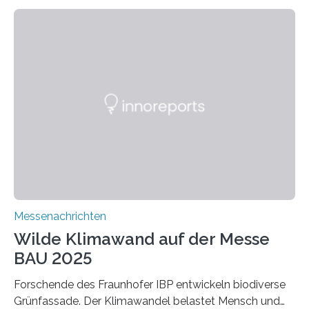
Altholz vor. Aus diesen nachhaltigen Materialien
entwickeln die Forschenden unter anderem
schadstoffadsorbierende Luftfilter und recycelbare
Dämmstoffe. Aerogele sind hochporöse, federleichte
Werkstoffe mit außergewöhnlichen Eigenschaften. Das
macht sie zu idealen Kandidaten für den Leichtbau und
für Filtermaterialien. Sie zeichnen sich durch eine
extrem niedrige Wärmeleitfähigkeit und eine hohe
Adsorptionsfähigkeit für flüchtige organische
Verbindungen aus….
Messenachrichten
Wilde Klimawand auf der Messe
BAU 2025
Forschende des Fraunhofer IBP entwickeln biodiverse
Grünfassade. Der Klimawandel belastet Mensch und