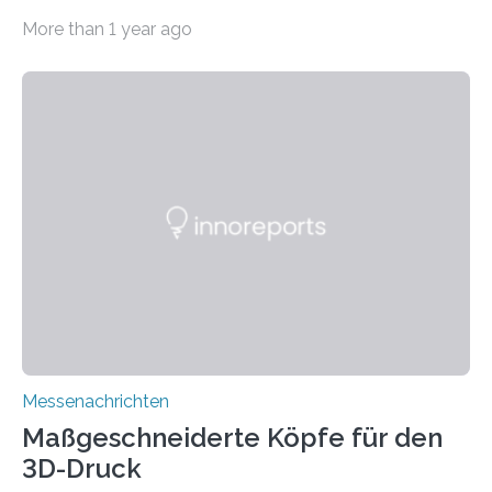
Umwelt. Vor allem in Städten leidet die Bevölkerung im
More than 1 year ago
Sommer unter hohen Temperaturen und der
zunehmenden Trockenheit. Auch Insekten und Vögel
finden im urbanen Raum oftmals weniger Nahrung,
Unterschlupf- und Nistmöglichkeiten. Ein
Lösungsansatz kann die Begrünung von Fassaden und
Dächern darstellen. Forschende des Fraunhofer-
Instituts für Bauphysik IBP erproben aktuell in
Zusammenarbeit mit dem Institut für Akustik und
Bauphysik sowie dem Institut für Landschaftsplanung
und Ökologie der Universität Stuttgart…
Messenachrichten
Maßgeschneiderte Köpfe für den
3D-Druck