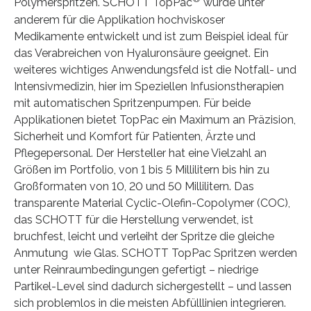
Polymerspritzen. SCHOTT TopPac
wurde unter
anderem für die Applikation hochviskoser
Medikamente entwickelt und ist zum Beispiel ideal für
das Verabreichen von Hyaluronsäure geeignet. Ein
weiteres wichtiges Anwendungsfeld ist die Notfall- und
Intensivmedizin, hier im Speziellen Infusionstherapien
mit automatischen Spritzenpumpen. Für beide
Applikationen bietet TopPac ein Maximum an Präzision,
Sicherheit und Komfort für Patienten, Ärzte und
Pflegepersonal. Der Hersteller hat eine Vielzahl an
Größen im Portfolio, von 1 bis 5 Millilitern bis hin zu
Großformaten von 10, 20 und 50 Millilitern. Das
transparente Material Cyclic-Olefin-Copolymer (COC),
das SCHOTT für die Herstellung verwendet, ist
bruchfest, leicht und verleiht der Spritze die gleiche
Anmutung wie Glas. SCHOTT TopPac Spritzen werden
unter Reinraumbedingungen gefertigt – niedrige
Partikel-Level sind dadurch sichergestellt – und lassen
sich problemlos in die meisten Abfülllinien integrieren.