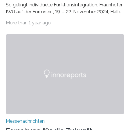
So gelingt individuelle Funktionsintegration. Fraunhofer
IWU auf der Formnext, 19. – 22. November 2024, Halle
11.0/Stand E38. Wire bzw. Fiber Encapsulating Additive
More than 1 year ago
Manufacturing (WEAM/FEAM) könnte die industrielle
Fertigung von Bauteilen, in die komplexe und doch
kompakte Verkabelungen, Sensoren, Aktoren oder
Beleuchtungssysteme eingebracht werden müssen,
drastisch vereinfachen, indem es diese Komponenten
gleich mitdruckt. Neu entwickelt am Fraunhofer IWU:
die Automated Cable Assembly (AuCA). Wo
konventionelle Robotik an der Produktion und
automatisierten Verlegung biegsamer Kabelsätze in
Automobilen scheitert, stellt AuCA Verkabelungen
mittels…
Messenachrichten