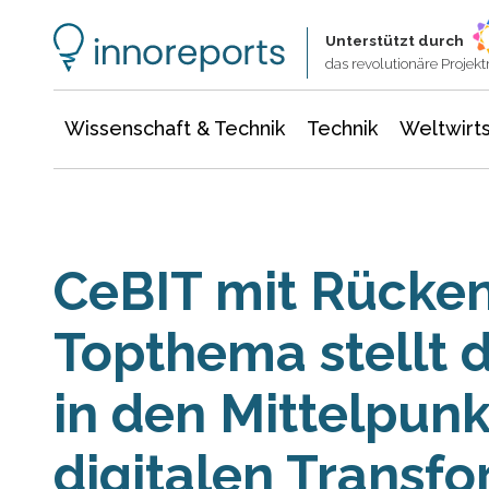
Wissenschaft & Technik
Informationstechnologie
Energie & Elektrotechnik
Unterstützt durch
das revolutionäre Proje
Wissenschaft & Technik
Technik
Weltwirts
CeBIT mit Rücke
Topthema stellt
in den Mittelpunk
digitalen Transf