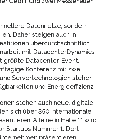
 der CeBIT und zwei Messehallen
schnellere Datennetze, sondern
en. Daher steigen auch in
estitionen überdurchschnittlich
enarbeit mit DatacenterDynamics
eit größte Datacenter-Event.
ünftägige Konferenz mit zwei
 und Servertechnologien stehen
gbarkeiten und Energieeffizienz.
nen stehen auch neue, digitale
en sich über 350 internationale
ntieren. Alleine in Halle 11 wird
ür Startups Nummer 1. Dort
 Unternehmen präsentieren.