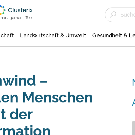
Landwirtschaft & Umwelt
Gesundheit &
Agrar- Forstwissenschaften
Unternehmensmeldungen
Biowissenschafte
Ökologie Umwelt- Naturschutz
ktmanagement-Tool
chaft
Landwirtschaft & Umwelt
Gesundheit & L
nwind –
 den Menschen
t der
ormation