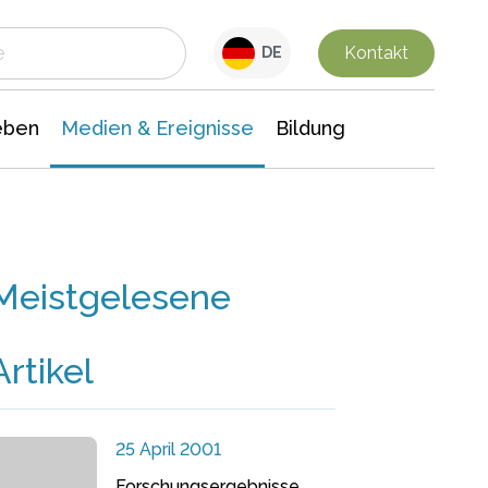
 Leben
Medien & Ereignisse
Interdisziplinäre Forschung
Veranstaltungsnachrichten
n Chemie
Gesellschaftswissenschaften
Kontakt
DE
eben
Medien & Ereignisse
Bildung
Meistgelesene
Artikel
25 April 2001
Forschungsergebnisse