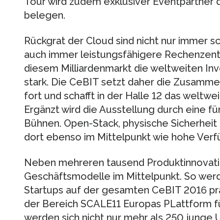
Tour wird zudem exklusiver Eventpartner
belegen.
Rückgrat der Cloud sind nicht nur immer 
auch immer leistungsfähigere Rechenzentr
diesem Milliardenmarkt die weltweiten Inv
stark. Die CeBIT setzt daher die Zusamm
fort und schafft in der Halle 12 das weltw
Ergänzt wird die Ausstellung durch eine f
Bühnen. Open-Stack, physische Sicherheit
dort ebenso im Mittelpunkt wie hohe Verfü
Neben mehreren tausend Produktinnovatio
Geschäftsmodelle im Mittelpunkt. So werd
Startups auf der gesamten CeBIT 2016 präse
der Bereich SCALE11 Europas PLattform f
werden sich nicht nur mehr als 250 junge