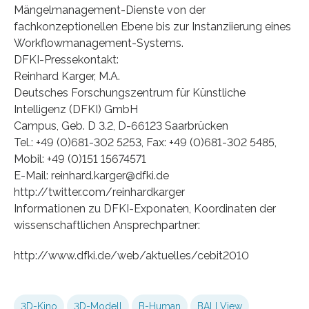
Mängelmanagement-Dienste von der
fachkonzeptionellen Ebene bis zur Instanziierung eines
Workflowmanagement-Systems.
DFKI-Pressekontakt:
Reinhard Karger, M.A.
Deutsches Forschungszentrum für Künstliche
Intelligenz (DFKI) GmbH
Campus, Geb. D 3.2, D-66123 Saarbrücken
Tel.: +49 (0)681-302 5253, Fax: +49 (0)681-302 5485,
Mobil: +49 (0)151 15674571
E-Mail: reinhard.karger@dfki.de
http://twitter.com/reinhardkarger
Informationen zu DFKI-Exponaten, Koordinaten der
wissenschaftlichen Ansprechpartner:
http://www.dfki.de/web/aktuelles/cebit2010
3D-Kino
3D-Modell
B-Human
BALLView