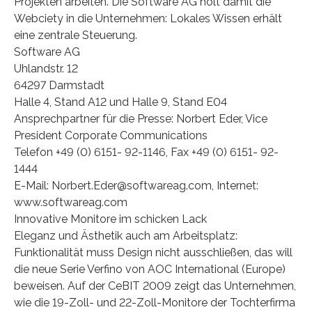
Projekten arbeiten. Die Software AG holt damit die
Webciety in die Unternehmen: Lokales Wissen erhält
eine zentrale Steuerung.
Software AG
Uhlandstr. 12
64297 Darmstadt
Halle 4, Stand A12 und Halle 9, Stand E04
Ansprechpartner für die Presse: Norbert Eder, Vice
President Corporate Communications
Telefon +49 (0) 6151- 92-1146, Fax +49 (0) 6151- 92-
1444
E-Mail: Norbert.Eder@softwareag.com, Internet:
www.softwareag.com
Innovative Monitore im schicken Lack
Eleganz und Ästhetik auch am Arbeitsplatz:
Funktionalität muss Design nicht ausschließen, das will
die neue Serie Verfino von AOC International (Europe)
beweisen. Auf der CeBIT 2009 zeigt das Unternehmen,
wie die 19-Zoll- und 22-Zoll-Monitore der Tochterfirma