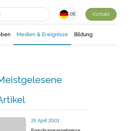
 Leben
Medien & Ereignisse
Interdisziplinäre Forschung
Veranstaltungsnachrichten
n Chemie
Gesellschaftswissenschaften
Kontakt
DE
eben
Medien & Ereignisse
Bildung
Meistgelesene
Artikel
25 April 2001
Forschungsergebnisse