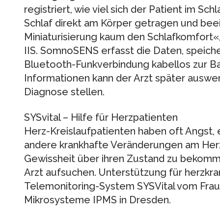
registriert, wie viel sich der Patient im S
Schlaf direkt am Körper getragen und beei
Miniaturisierung kaum den Schlafkomfort«,
IIS. SomnoSENS erfasst die Daten, speicher
Bluetooth-Funkverbindung kabellos zur Ba
Informationen kann der Arzt später auswer
Diagnose stellen.
SYSvital – Hilfe für Herzpatienten
Herz-Kreislaufpatienten haben oft Angst, 
andere krankhafte Veränderungen am He
Gewissheit über ihren Zustand zu bekomme
Arzt aufsuchen. Unterstützung für herzkr
Telemonitoring-System SYSVital vom Fraun
Mikrosysteme IPMS in Dresden.