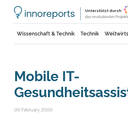
Wissenschaft & Technik
Informationstechnologie
Energie & Elektrotechnik
Unterstützt durch
das revolutionäre Proje
Wissenschaft & Technik
Technik
Weltwirts
Mobile IT-
Gesundheitsassis
09 February 2009