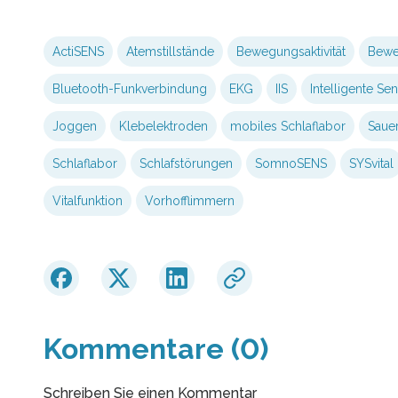
ActiSENS
Atemstillstände
Bewegungsaktivität
Bewe
Bluetooth-Funkverbindung
EKG
IIS
Intelligente S
Joggen
Klebelektroden
mobiles Schlaflabor
Sauer
Schlaflabor
Schlafstörungen
SomnoSENS
SYSvital
Vitalfunktion
Vorhofflimmern
Kommentare (0)
Schreiben Sie einen Kommentar