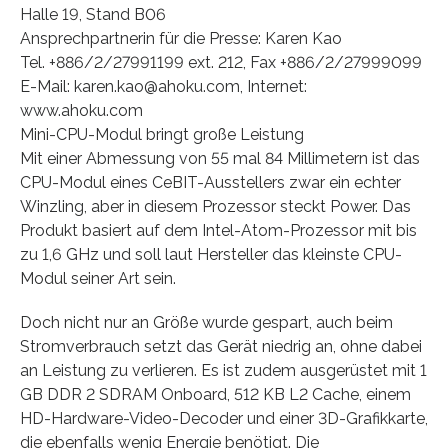
Halle 19, Stand B06
Ansprechpartnerin für die Presse: Karen Kao
Tel. +886/2/27991199 ext. 212, Fax +886/2/27999099
E-Mail: karen.kao@ahoku.com, Internet:
www.ahoku.com
Mini-CPU-Modul bringt große Leistung
Mit einer Abmessung von 55 mal 84 Millimetern ist das
CPU-Modul eines CeBIT-Ausstellers zwar ein echter
Winzling, aber in diesem Prozessor steckt Power. Das
Produkt basiert auf dem Intel-Atom-Prozessor mit bis
zu 1,6 GHz und soll laut Hersteller das kleinste CPU-
Modul seiner Art sein.
Doch nicht nur an Größe wurde gespart, auch beim
Stromverbrauch setzt das Gerät niedrig an, ohne dabei
an Leistung zu verlieren. Es ist zudem ausgerüstet mit 1
GB DDR 2 SDRAM Onboard, 512 KB L2 Cache, einem
HD-Hardware-Video-Decoder und einer 3D-Grafikkarte,
die ebenfalls wenig Energie benötigt. Die