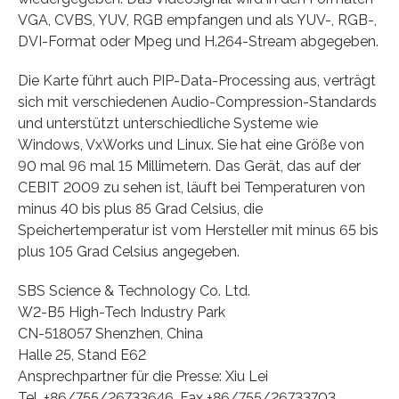
VGA, CVBS, YUV, RGB empfangen und als YUV-, RGB-,
DVI-Format oder Mpeg und H.264-Stream abgegeben.
Die Karte führt auch PIP-Data-Processing aus, verträgt
sich mit verschiedenen Audio-Compression-Standards
und unterstützt unterschiedliche Systeme wie
Windows, VxWorks und Linux. Sie hat eine Größe von
90 mal 96 mal 15 Millimetern. Das Gerät, das auf der
CEBIT 2009 zu sehen ist, läuft bei Temperaturen von
minus 40 bis plus 85 Grad Celsius, die
Speichertemperatur ist vom Hersteller mit minus 65 bis
plus 105 Grad Celsius angegeben.
SBS Science & Technology Co. Ltd.
W2-B5 High-Tech Industry Park
CN-518057 Shenzhen, China
Halle 25, Stand E62
Ansprechpartner für die Presse: Xiu Lei
Tel. +86/755/26733646, Fax +86/755/26733703