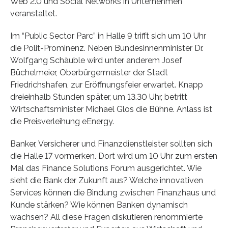
Web 2.0 und Social Networks in Unternehmen
veranstaltet.
Im “Public Sector Parc” in Halle 9 trifft sich um 10 Uhr
die Polit-Promi­nenz. Neben Bundesinnenminister Dr.
Wolfgang Schäuble wird unter anderem Josef
Büchelmeier, Oberbürgermeister der Stadt
Friedrichsha­fen, zur Eröffnungsfeier erwartet. Knapp
dreieinhalb Stunden später, um 13.30 Uhr, betritt
Wirtschaftsminister Michael Glos die Bühne. Anlass ist
die Preisverleihung eEnergy.
Banker, Versicherer und Finanzdienstleister sollten sich
die Halle 17 vor­merken. Dort wird um 10 Uhr zum ersten
Mal das Finance Solutions Forum ausgerichtet. Wie
sieht die Bank der Zukunft aus? Welche innova­tiven
Services können die Bindung zwischen Finanzhaus und
Kunde stär­ken? Wie können Banken dynamisch
wachsen? All diese Fragen diskutie­ren renommierte