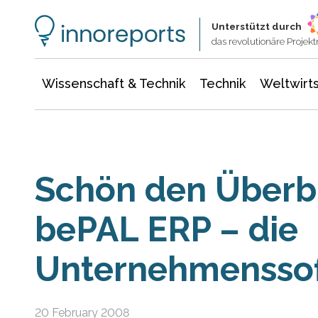
Wissenschaft & Technik
Informationstechnologie
Energie & Elektrotechnik
Unterstützt durch
das revolutionäre Proje
Wissenschaft & Technik
Technik
Weltwirts
Schön den Überbl
bePAL ERP – die
Unternehmensso
20 February 2008