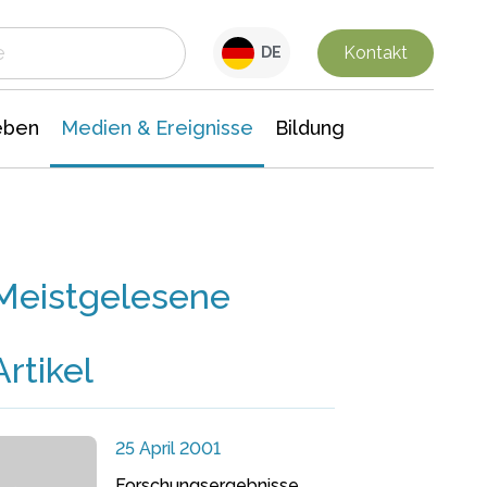
 Leben
Medien & Ereignisse
Interdisziplinäre Forschung
Veranstaltungsnachrichten
n Chemie
Gesellschaftswissenschaften
Kontakt
DE
eben
Medien & Ereignisse
Bildung
Meistgelesene
Artikel
25 April 2001
Forschungsergebnisse