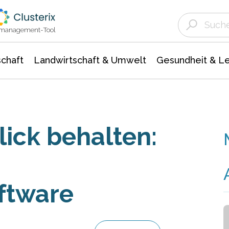
Landwirtschaft & Umwelt
Gesundheit &
Agrar- Forstwissenschaften
Unternehmensmeldungen
Biowissenschafte
Ökologie Umwelt- Naturschutz
ktmanagement-Tool
chaft
Landwirtschaft & Umwelt
Gesundheit & L
ick behalten:
ftware