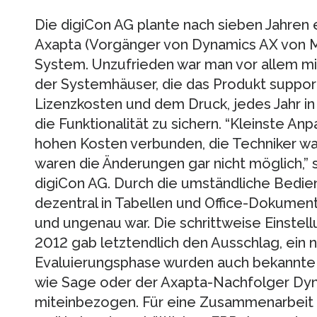
Die digiCon AG plante nach sieben Jahren
Axapta (Vorgänger von Dynamics AX von M
System. Unzufrieden war man vor allem m
der Systemhäuser, die das Produkt suppor
Lizenzkosten und dem Druck, jedes Jahr in
die Funktionalität zu sichern. “Kleinste A
hohen Kosten verbunden, die Techniker wa
waren die Änderungen gar nicht möglich,”
digiCon AG. Durch die umständliche Bedi
dezentral in Tabellen und Office-Dokumen
und ungenau war. Die schrittweise Einstel
2012 gab letztendlich den Ausschlag, ein 
Evaluierungsphase wurden auch bekannte
wie Sage oder der Axapta-Nachfolger Dyn
miteinbezogen. Für eine Zusammenarbeit m