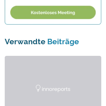
Verwandte
Beiträge