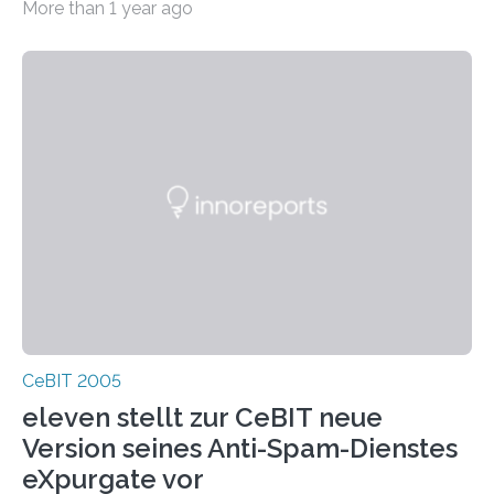
More than 1 year ago
einer Fachpressekonferenz Struktur und Bedeutung der
Lösungsarchitektur. Dabei stellten sie insbesondere die
Konzepte zur Wahrung von IT-Sicherheit und
Datenschutz dar.
CeBIT 2005
eleven stellt zur CeBIT neue
Version seines Anti-Spam-Dienstes
eXpurgate vor