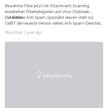
Bewährter Filter jetzt mit Attachment-Scanning,
erweiterten Filterkategorien und Virus-Outbreak-
Detection
Der Berliner Anti-Spam-Spezialist eleven stellt zur
CeBIT die neueste Version seines Anti-Spam-Dienstes
eXpurgate bereit. Der E-Mail-Filter für Unternehmen
More than 1 year ago
und ISPs weist jetzt dank des neuen Attachments-
Scannings eine noch höhere Spam-Erkennungsrate auf
und bietet erweiterte Filterkategorien, mit denen sich
große Mengen elektronischer Post noch besser
handhaben lassen. In Kürze