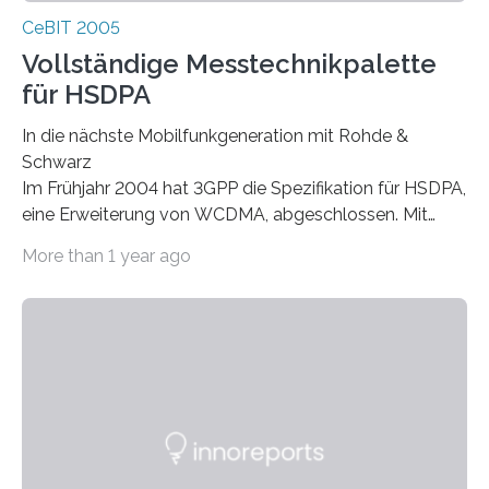
CeBIT 2005
Vollständige Messtechnikpalette
für HSDPA
In die nächste Mobilfunkgeneration mit Rohde &
Schwarz
Im Frühjahr 2004 hat 3GPP die Spezifikation für HSDPA,
eine Erweiterung von WCDMA, abgeschlossen. Mit
High Speed Downlink Packet Access können
More than 1 year ago
Mobilfunkbetreiber ihren Endkunden technisch noch
anspruchsvollere Multimediadienste anbieten. Rohde &
Schwarz unterstützt die Einführung dieser neuen
Technologie bereits mit einer vollständigen Palette an
Messtechniklösungen für HSDPA. Tests an
Mobilfunkgeräten können mit dem Protokollt