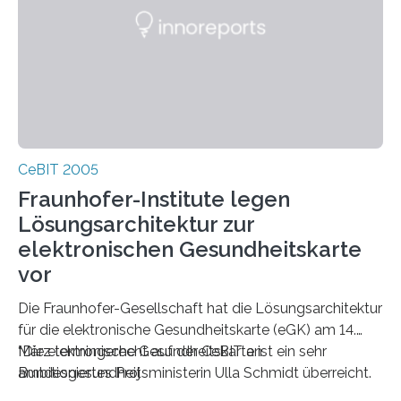
CeBIT 2005
Fraunhofer-Institute legen
Lösungsarchitektur zur
elektronischen Gesundheitskarte
vor
Die Fraunhofer-Gesellschaft hat die Lösungsarchitektur
für die elektronische Gesundheitskarte (eGK) am 14.
März termingerecht auf der CeBIT an
“Die elektronische Gesundheitskarte ist ein sehr
Bundesgesundheitsministerin Ulla Schmidt überreicht.
ambitioniertes Proj
Anschließend erläuterten die Fraunhofer-Forscher auf