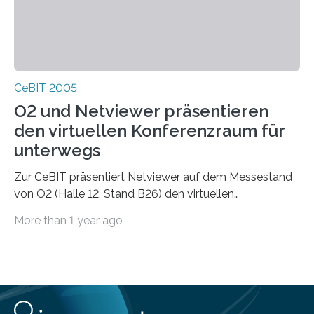
CeBIT 2005
O2 und Netviewer präsentieren
den virtuellen Konferenzraum für
unterwegs
Zur CeBIT präsentiert Netviewer auf dem Messestand
von O2 (Halle 12, Stand B26) den virtuellen
Konferenzraum für unterwegs. Mit dem mobilen
More than 1 year ago
Konferenzdienst von O2 und Netviewer können sich
zwei oder mehr Teilnehmer unterwegs gegenseitig auf
den Bildschirm blicken oder sich in einem virtuellen
Konferenzraum treffen. Damit lassen sich beliebige
Dokumente wie zum Beispiel Präsentationen, Verträge,
Kalkulationen, Software-Designs und technische