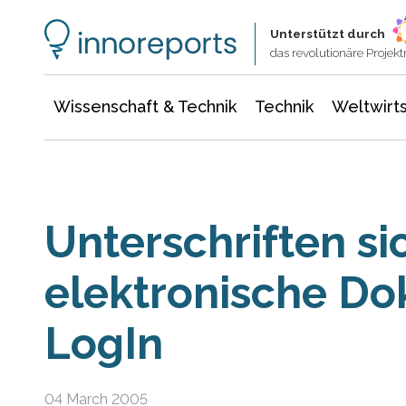
Wissenschaft & Technik
Informationstechnologie
Energie & Elektrotechnik
Unterstützt durch
das revolutionäre Proje
Wissenschaft & Technik
Technik
Weltwirts
Unterschriften si
elektronische D
LogIn
04 March 2005