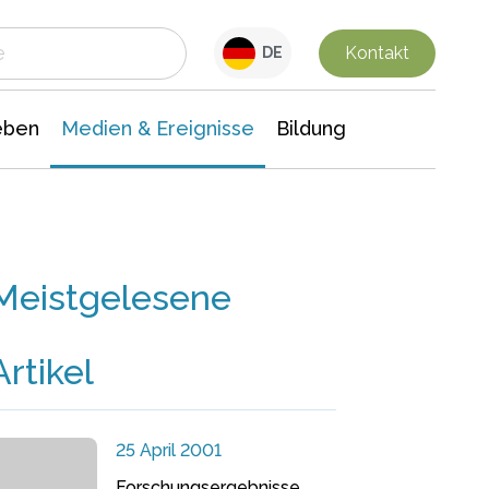
 Leben
Medien & Ereignisse
Interdisziplinäre Forschung
Veranstaltungsnachrichten
n Chemie
Gesellschaftswissenschaften
Kontakt
DE
eben
Medien & Ereignisse
Bildung
Meistgelesene
Artikel
25 April 2001
Forschungsergebnisse