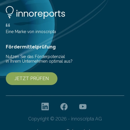
Dokumente wie zum Beispiel Präsentationen, Verträge,
Kalkulationen, Software-Designs und technische
Zeichnungen gemeinsam in Echtzeit betrachten und
bearbeiten.
Eine Marke von innoscripta
Fördermittelprüfung
Nutzen Sie das Förderpotenzial
in Ihrem Unternehmen optimal aus?
JETZT PRÜFEN
Copyright © 2026 - innoscripta AG