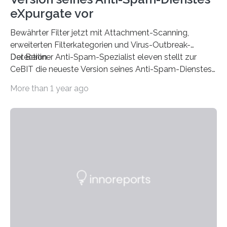
eXpurgate vor
Bewährter Filter jetzt mit Attachment-Scanning,
erweiterten Filterkategorien und Virus-Outbreak-
Detection
Der Berliner Anti-Spam-Spezialist eleven stellt zur
CeBIT die neueste Version seines Anti-Spam-Dienstes
eXpurgate bereit. Der E-Mail-Filter für Unternehmen
More than 1 year ago
und ISPs weist jetzt dank des neuen Attachments-
Scannings eine noch höhere Spam-Erkennungsrate auf
und bietet erweiterte Filterkategorien, mit denen sich
große Mengen elektronischer Post noch besser
handhaben lassen. In Kürze