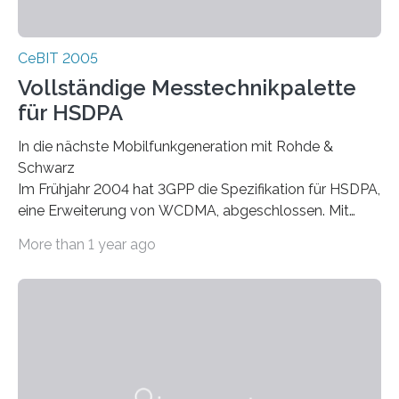
CeBIT 2005
Vollständige Messtechnikpalette
für HSDPA
In die nächste Mobilfunkgeneration mit Rohde &
Schwarz
Im Frühjahr 2004 hat 3GPP die Spezifikation für HSDPA,
eine Erweiterung von WCDMA, abgeschlossen. Mit
High Speed Downlink Packet Access können
More than 1 year ago
Mobilfunkbetreiber ihren Endkunden technisch noch
anspruchsvollere Multimediadienste anbieten. Rohde &
Schwarz unterstützt die Einführung dieser neuen
Technologie bereits mit einer vollständigen Palette an
Messtechniklösungen für HSDPA. Tests an
Mobilfunkgeräten können mit dem Protokollt