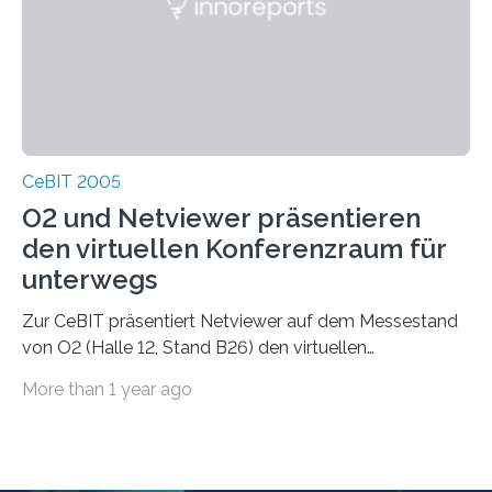
CeBIT 2005
O2 und Netviewer präsentieren
den virtuellen Konferenzraum für
unterwegs
Zur CeBIT präsentiert Netviewer auf dem Messestand
von O2 (Halle 12, Stand B26) den virtuellen
Konferenzraum für unterwegs. Mit dem mobilen
More than 1 year ago
Konferenzdienst von O2 und Netviewer können sich
zwei oder mehr Teilnehmer unterwegs gegenseitig auf
den Bildschirm blicken oder sich in einem virtuellen
Konferenzraum treffen. Damit lassen sich beliebige