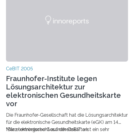
CeBIT 2005
Fraunhofer-Institute legen
Lösungsarchitektur zur
elektronischen Gesundheitskarte
vor
Die Fraunhofer-Gesellschaft hat die Lösungsarchitektur
für die elektronische Gesundheitskarte (eGK) am 14.
März termingerecht auf der CeBIT an
“Die elektronische Gesundheitskarte ist ein sehr