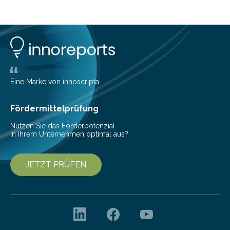
den Bildschirm blicken oder sich in einem virtuellen
Konferenzraum treffen. Damit lassen sich beliebige
Dokumente wie zum Beispiel Präsentationen, Verträge,
Kalkulationen, Software-Designs und technische
Zeichnungen gemeinsam in Echtzeit betrachten und
bearbeiten.
Eine Marke von innoscripta
Fördermittelprüfung
Nutzen Sie das Förderpotenzial
in Ihrem Unternehmen optimal aus?
JETZT PRÜFEN