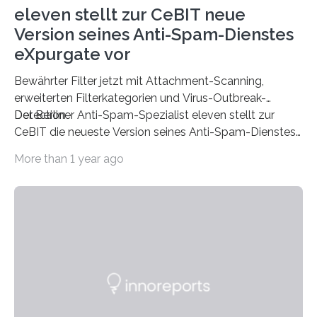
eleven stellt zur CeBIT neue
Version seines Anti-Spam-Dienstes
eXpurgate vor
Bewährter Filter jetzt mit Attachment-Scanning,
erweiterten Filterkategorien und Virus-Outbreak-
Detection
Der Berliner Anti-Spam-Spezialist eleven stellt zur
CeBIT die neueste Version seines Anti-Spam-Dienstes
eXpurgate bereit. Der E-Mail-Filter für Unternehmen
More than 1 year ago
und ISPs weist jetzt dank des neuen Attachments-
Scannings eine noch höhere Spam-Erkennungsrate auf
und bietet erweiterte Filterkategorien, mit denen sich
große Mengen elektronischer Post noch besser
handhaben lassen. In Kürze