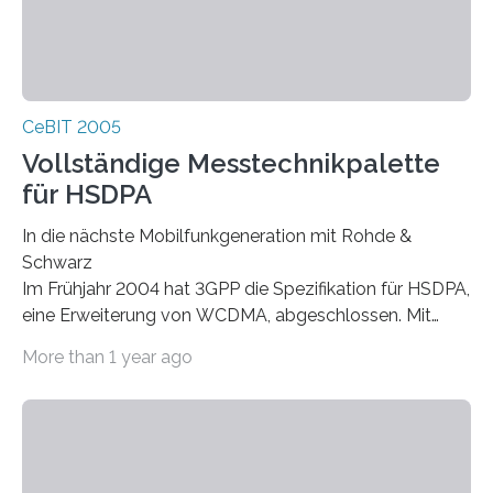
CeBIT 2005
Vollständige Messtechnikpalette
für HSDPA
In die nächste Mobilfunkgeneration mit Rohde &
Schwarz
Im Frühjahr 2004 hat 3GPP die Spezifikation für HSDPA,
eine Erweiterung von WCDMA, abgeschlossen. Mit
High Speed Downlink Packet Access können
More than 1 year ago
Mobilfunkbetreiber ihren Endkunden technisch noch
anspruchsvollere Multimediadienste anbieten. Rohde &
Schwarz unterstützt die Einführung dieser neuen
Technologie bereits mit einer vollständigen Palette an
Messtechniklösungen für HSDPA. Tests an