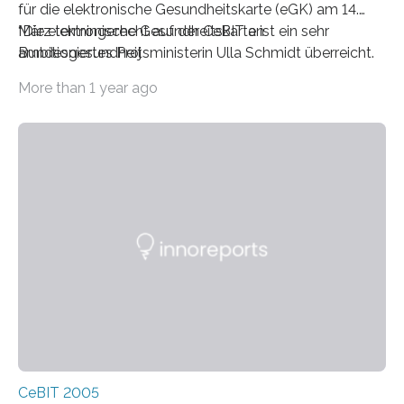
für die elektronische Gesundheitskarte (eGK) am 14.
März termingerecht auf der CeBIT an
“Die elektronische Gesundheitskarte ist ein sehr
Bundesgesundheitsministerin Ulla Schmidt überreicht.
ambitioniertes Proj
Anschließend erläuterten die Fraunhofer-Forscher auf
More than 1 year ago
einer Fachpressekonferenz Struktur und Bedeutung der
Lösungsarchitektur. Dabei stellten sie insbesondere die
Konzepte zur Wahrung von IT-Sicherheit und
Datenschutz dar.
CeBIT 2005