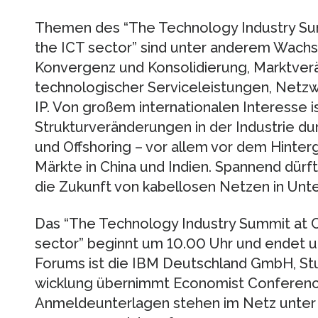
Themen des “The Technology Industry Sum
the ICT sector” sind unter anderem Wachs
Konvergenz und Konsolidierung, Markt­ver
technologischer Service­leis­tungen, Netz
IP. Von großem inter­natio­nalen Interesse i
Struktur­verän­de­rungen in der Industrie 
und Offshoring – vor allem vor dem Hint
Märkte in China und Indien. Span­nend dür
die Zukunft von kabel­losen Netzen in Unt
Das “The Technology Industry Summit at C
sector” beginnt um 10.00 Uhr und endet 
Forums ist die IBM Deutschland GmbH, Stu
wicklung übernimmt Economist Conferenc
Anmeldeunterlagen stehen im Netz unter