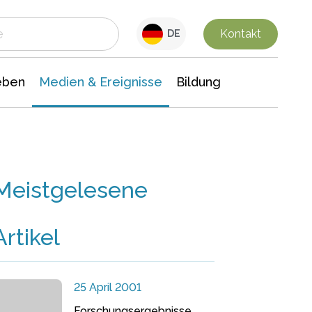
 Leben
Medien & Ereignisse
Interdisziplinäre Forschung
Veranstaltungsnachrichten
n Chemie
Gesellschaftswissenschaften
Kontakt
DE
eben
Medien & Ereignisse
Bildung
Meistgelesene
Artikel
25 April 2001
Forschungsergebnisse