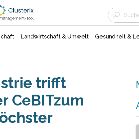
Landwirtschaft & Umwelt
Gesundheit &
Agrar- Forstwissenschaften
Unternehmensmeldungen
Biowissenschafte
Ökologie Umwelt- Naturschutz
ktmanagement-Tool
chaft
Landwirtschaft & Umwelt
Gesundheit & L
trie trifft
der CeBITzum
öchster