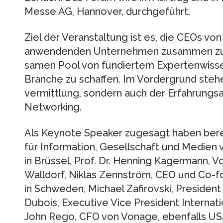
Messe AG, Hannover, durch­ge­führt.
Ziel der Veranstaltung ist es, die CEOs vo
an­wen­denden Unternehmen zusammen zu 
samen Pool von fundiertem Expertenwiss
Branche zu schaffen. Im Vorder­grund stehe
vermittlung, sondern auch der Erfah­rungsa
Networking.
Als Keynote Speaker zugesagt haben berei
für Information, Gesellschaft und Medien
in Brüssel, Prof. Dr. Henning Kagermann, V
Walldorf, Niklas Zennström, CEO und Co-
in Schweden, Michael Zafirovski, Preside
Dubois, Executive Vice President Inter­nat
John Rego, CFO von Vonage, ebenfalls US