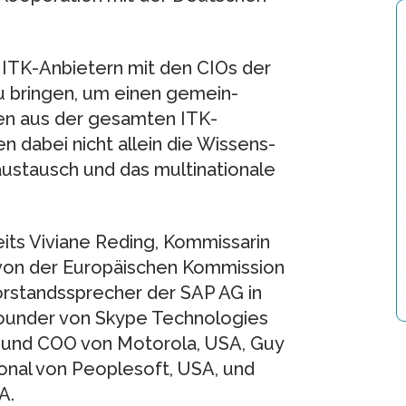
n ITK-Anbietern mit den CIOs der
bringen, um einen gemein­
en aus der gesamten ITK-
n dabei nicht allein die Wissens­
ustausch und das multi­nationale
ts Viviane Reding, Kommis­sarin
 von der Europäi­schen Kommission
or­stands­sprecher der SAP AG in
founder von Skype Technologies
nt und COO von Motorola, USA, Guy
ional von Peoplesoft, USA, und
A.