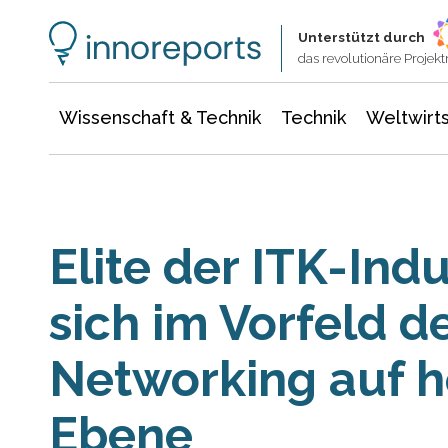
Wissenschaft & Technik
Informationstechnologie
Energie & Elektrotechnik
Unterstützt durch
das revolutionäre Proje
Wissenschaft & Technik
Technik
Weltwirts
Elite der ITK-Indus
sich im Vorfeld 
Networking auf h
Ebene