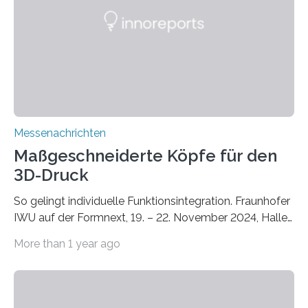
Instituts für Bauphysik IBP erproben aktuell in
Zusammenarbeit mit dem Institut für Akustik und
Bauphysik sowie dem Institut für Landschaftsplanung
und Ökologie der Universität Stuttgart…
Messenachrichten
Maßgeschneiderte Köpfe für den
3D-Druck
So gelingt individuelle Funktionsintegration. Fraunhofer
IWU auf der Formnext, 19. – 22. November 2024, Halle
11.0/Stand E38. Wire bzw. Fiber Encapsulating Additive
More than 1 year ago
Manufacturing (WEAM/FEAM) könnte die industrielle
Fertigung von Bauteilen, in die komplexe und doch
kompakte Verkabelungen, Sensoren, Aktoren oder
Beleuchtungssysteme eingebracht werden müssen,