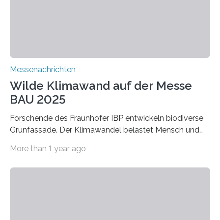
extrem niedrige Wärmeleitfähigkeit und eine hohe
Adsorptionsfähigkeit für flüchtige organische
Verbindungen aus….
Messenachrichten
Wilde Klimawand auf der Messe
BAU 2025
Forschende des Fraunhofer IBP entwickeln biodiverse
Grünfassade. Der Klimawandel belastet Mensch und
Umwelt. Vor allem in Städten leidet die Bevölkerung im
More than 1 year ago
Sommer unter hohen Temperaturen und der
zunehmenden Trockenheit. Auch Insekten und Vögel
finden im urbanen Raum oftmals weniger Nahrung,
Unterschlupf- und Nistmöglichkeiten. Ein
Lösungsansatz kann die Begrünung von Fassaden und
Dächern darstellen. Forschende des Fraunhofer-