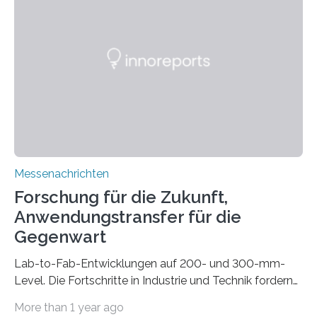
drastisch vereinfachen, indem es diese Komponenten
gleich mitdruckt. Neu entwickelt am Fraunhofer IWU:
die Automated Cable Assembly (AuCA). Wo
konventionelle Robotik an der Produktion und
automatisierten Verlegung biegsamer Kabelsätze in
Automobilen scheitert, stellt AuCA Verkabelungen
mittels…
Messenachrichten
Forschung für die Zukunft,
Anwendungstransfer für die
Gegenwart
Lab-to-Fab-Entwicklungen auf 200- und 300-mm-
Level. Die Fortschritte in Industrie und Technik fordern
immer wieder neue Lösungen in der Herstellung von
More than 1 year ago
Mikrochips, sowohl aus technischer, wirtschaftlicher, als