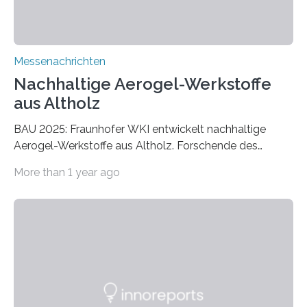
Messenachrichten
Nachhaltige Aerogel-Werkstoffe
aus Altholz
BAU 2025: Fraunhofer WKI entwickelt nachhaltige
Aerogel-Werkstoffe aus Altholz. Forschende des
Fraunhofer WKI stellen auf der BAU 2025 in München
More than 1 year ago
ein Projekt zur Entwicklung innovativer Aerogele aus
Altholz vor. Aus diesen nachhaltigen Materialien
entwickeln die Forschenden unter anderem
schadstoffadsorbierende Luftfilter und recycelbare
Dämmstoffe. Aerogele sind hochporöse, federleichte
Werkstoffe mit außergewöhnlichen Eigenschaften. Das
macht sie zu idealen Kandidaten für den Leichtbau und
für Filtermaterialien. Sie zeichnen sich durch eine