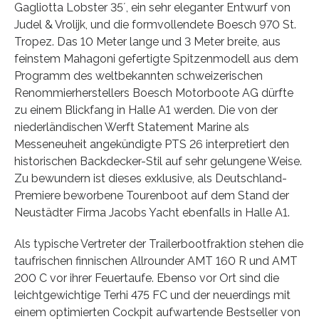
Gagliotta Lobster 35´, ein sehr eleganter Entwurf von
Judel & Vrolijk, und die formvollendete Boesch 970 St.
Tropez. Das 10 Meter lange und 3 Meter breite, aus
feinstem Mahagoni gefertigte Spitzenmodell aus dem
Programm des weltbekannten schweizerischen
Renommierherstellers Boesch Motorboote AG dürfte
zu einem Blickfang in Halle A1 werden. Die von der
niederländischen Werft Statement Marine als
Messeneuheit angekündigte PTS 26 interpretiert den
historischen Backdecker-Stil auf sehr gelungene Weise.
Zu bewundern ist dieses exklusive, als Deutschland-
Premiere beworbene Tourenboot auf dem Stand der
Neustädter Firma Jacobs Yacht ebenfalls in Halle A1.
Als typische Vertreter der Trailerbootfraktion stehen die
taufrischen finnischen Allrounder AMT 160 R und AMT
200 C vor ihrer Feuertaufe. Ebenso vor Ort sind die
leichtgewichtige Terhi 475 FC und der neuerdings mit
einem optimierten Cockpit aufwartende Bestseller von