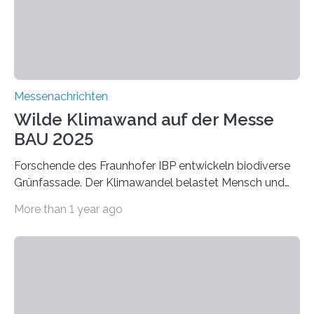
extrem niedrige Wärmeleitfähigkeit und eine hohe
Adsorptionsfähigkeit für flüchtige organische
Verbindungen aus….
Messenachrichten
Wilde Klimawand auf der Messe
BAU 2025
Forschende des Fraunhofer IBP entwickeln biodiverse
Grünfassade. Der Klimawandel belastet Mensch und
Umwelt. Vor allem in Städten leidet die Bevölkerung im
More than 1 year ago
Sommer unter hohen Temperaturen und der
zunehmenden Trockenheit. Auch Insekten und Vögel
finden im urbanen Raum oftmals weniger Nahrung,
Unterschlupf- und Nistmöglichkeiten. Ein
Lösungsansatz kann die Begrünung von Fassaden und
Dächern darstellen. Forschende des Fraunhofer-