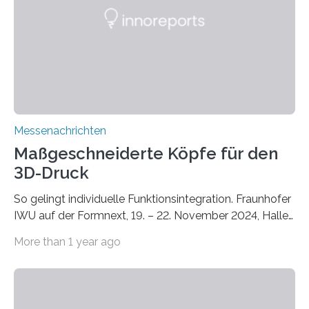
Instituts für Bauphysik IBP erproben aktuell in
Zusammenarbeit mit dem Institut für Akustik und
Bauphysik sowie dem Institut für Landschaftsplanung
und Ökologie der Universität Stuttgart…
Messenachrichten
Maßgeschneiderte Köpfe für den
3D-Druck
So gelingt individuelle Funktionsintegration. Fraunhofer
IWU auf der Formnext, 19. – 22. November 2024, Halle
11.0/Stand E38. Wire bzw. Fiber Encapsulating Additive
More than 1 year ago
Manufacturing (WEAM/FEAM) könnte die industrielle
Fertigung von Bauteilen, in die komplexe und doch
kompakte Verkabelungen, Sensoren, Aktoren oder
Beleuchtungssysteme eingebracht werden müssen,