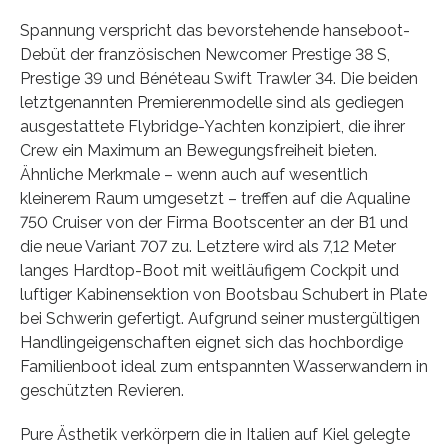
Spannung verspricht das bevorstehende hanseboot-
Debüt der französischen Newcomer Prestige 38 S,
Prestige 39 und Bénéteau Swift Trawler 34. Die beiden
letztgenannten Premierenmodelle sind als gediegen
ausgestattete Flybridge-Yachten konzipiert, die ihrer
Crew ein Maximum an Bewegungsfreiheit bieten.
Ähnliche Merkmale – wenn auch auf wesentlich
kleinerem Raum umgesetzt – treffen auf die Aqualine
750 Cruiser von der Firma Bootscenter an der B1 und
die neue Variant 707 zu. Letztere wird als 7,12 Meter
langes Hardtop-Boot mit weitläufigem Cockpit und
luftiger Kabinensektion von Bootsbau Schubert in Plate
bei Schwerin gefertigt. Aufgrund seiner mustergültigen
Handlingeigenschaften eignet sich das hochbordige
Familienboot ideal zum entspannten Wasserwandern in
geschützten Revieren.
Pure Ästhetik verkörpern die in Italien auf Kiel gelegte