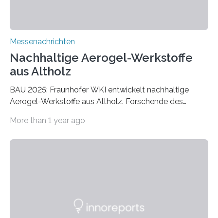
Messenachrichten
Nachhaltige Aerogel-Werkstoffe
aus Altholz
BAU 2025: Fraunhofer WKI entwickelt nachhaltige
Aerogel-Werkstoffe aus Altholz. Forschende des
Fraunhofer WKI stellen auf der BAU 2025 in München
More than 1 year ago
ein Projekt zur Entwicklung innovativer Aerogele aus
Altholz vor. Aus diesen nachhaltigen Materialien
entwickeln die Forschenden unter anderem
schadstoffadsorbierende Luftfilter und recycelbare
Dämmstoffe. Aerogele sind hochporöse, federleichte
Werkstoffe mit außergewöhnlichen Eigenschaften. Das
macht sie zu idealen Kandidaten für den Leichtbau und
für Filtermaterialien. Sie zeichnen sich durch eine