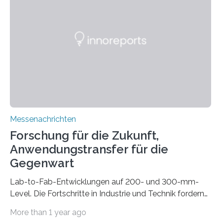
drastisch vereinfachen, indem es diese Komponenten
gleich mitdruckt. Neu entwickelt am Fraunhofer IWU:
die Automated Cable Assembly (AuCA). Wo
konventionelle Robotik an der Produktion und
automatisierten Verlegung biegsamer Kabelsätze in
Automobilen scheitert, stellt AuCA Verkabelungen
mittels…
Messenachrichten
Forschung für die Zukunft,
Anwendungstransfer für die
Gegenwart
Lab-to-Fab-Entwicklungen auf 200- und 300-mm-
Level. Die Fortschritte in Industrie und Technik fordern
immer wieder neue Lösungen in der Herstellung von
More than 1 year ago
Mikrochips, sowohl aus technischer, wirtschaftlicher, als