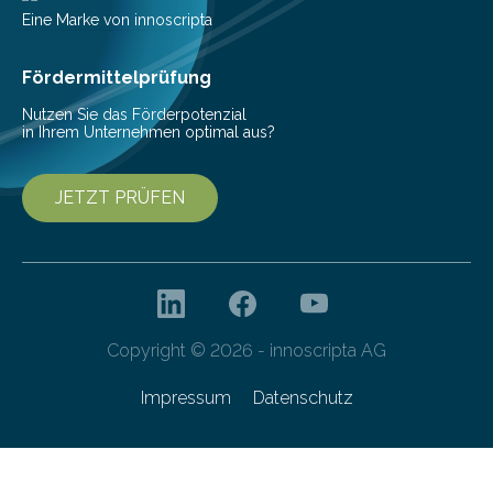
(c) Sebastian Lassak / Fraunhofer IPMS…
Eine Marke von innoscripta
Fördermittelprüfung
Nutzen Sie das Förderpotenzial
in Ihrem Unternehmen optimal aus?
JETZT PRÜFEN
Copyright © 2026 - innoscripta AG
Impressum
Datenschutz