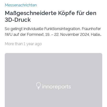
Messenachrichten
Maßgeschneiderte Köpfe für den
3D-Druck
So gelingt individuelle Funktionsintegration. Fraunhofer
IWU auf der Formnext, 19. – 22. November 2024, Halle
11.0/Stand E38. Wire bzw. Fiber Encapsulating Additive
More than 1 year ago
Manufacturing (WEAM/FEAM) könnte die industrielle
Fertigung von Bauteilen, in die komplexe und doch
kompakte Verkabelungen, Sensoren, Aktoren oder
Beleuchtungssysteme eingebracht werden müssen,
drastisch vereinfachen, indem es diese Komponenten
gleich mitdruckt. Neu entwickelt am Fraunhofer IWU:
die Automated Cable Assembly (AuCA). Wo
konventionelle Robotik an der Produktion und
automatisierten Verlegung biegsamer Kabelsätze in
Automobilen scheitert, stellt AuCA Verkabelungen
mittels…