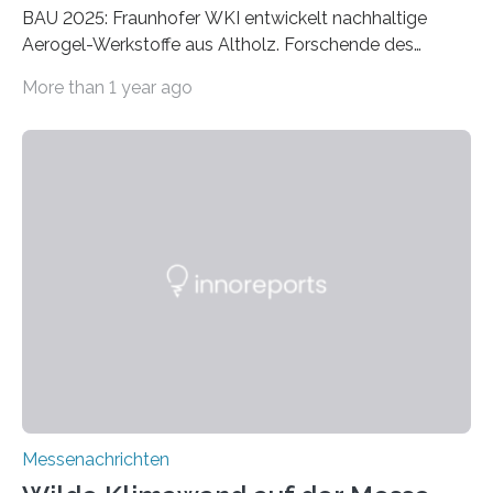
BAU 2025: Fraunhofer WKI entwickelt nachhaltige
Aerogel-Werkstoffe aus Altholz. Forschende des
Fraunhofer WKI stellen auf der BAU 2025 in München
More than 1 year ago
ein Projekt zur Entwicklung innovativer Aerogele aus
Altholz vor. Aus diesen nachhaltigen Materialien
entwickeln die Forschenden unter anderem
schadstoffadsorbierende Luftfilter und recycelbare
Dämmstoffe. Aerogele sind hochporöse, federleichte
Werkstoffe mit außergewöhnlichen Eigenschaften. Das
macht sie zu idealen Kandidaten für den Leichtbau und
für Filtermaterialien. Sie zeichnen sich durch eine
extrem niedrige Wärmeleitfähigkeit und eine hohe
Adsorptionsfähigkeit für flüchtige organische
Verbindungen aus….
Messenachrichten