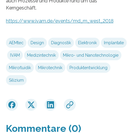
auch Prozesse und Produkte rund um das
Kerngeschäft.
https://www.ivam.de/events/md_m_west_2018
AEMtec
Design
Diagnostik
Elektronik
Implantate
IVAM
Medizintechnik
Mikro- und Nanotechnologie
Mikrofluidik
Mikrotechnik
Produktentwicklung
Silizium
Kommentare (0)