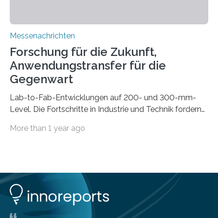
Messenachrichten
Forschung für die Zukunft,
Anwendungstransfer für die
Gegenwart
Lab-to-Fab-Entwicklungen auf 200- und 300-mm-
Level. Die Fortschritte in Industrie und Technik fordern
immer wieder neue Lösungen in der Herstellung von
More than 1 year ago
Mikrochips, sowohl aus technischer, wirtschaftlicher, als
auch ökologischer Sicht. Mit wegweisender Forschung
und einem hochmodernen Anlagenpark hat sich das
Fraunhofer-Institut für Photonische Mikrosysteme IPMS
dabei als starker Partner der Industrie etabliert. Das
Serviceangebot umfasst alle Schritte »from lab to fab«
– von der Beratung über die Prozessentwicklung bis hin
zur Pilotfertigung. 300-mm-Prozessanlagen am CNT.