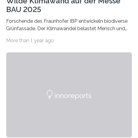
Wilde Klimawand auf der Messe
BAU 2025
Forschende des Fraunhofer IBP entwickeln biodiverse
Grünfassade. Der Klimawandel belastet Mensch und
Umwelt. Vor allem in Städten leidet die Bevölkerung im
More than 1 year ago
Sommer unter hohen Temperaturen und der
zunehmenden Trockenheit. Auch Insekten und Vögel
finden im urbanen Raum oftmals weniger Nahrung,
Unterschlupf- und Nistmöglichkeiten. Ein
Lösungsansatz kann die Begrünung von Fassaden und
Dächern darstellen. Forschende des Fraunhofer-
Instituts für Bauphysik IBP erproben aktuell in
Zusammenarbeit mit dem Institut für Akustik und
Bauphysik sowie dem Institut für Landschaftsplanung
und Ökologie der Universität Stuttgart…