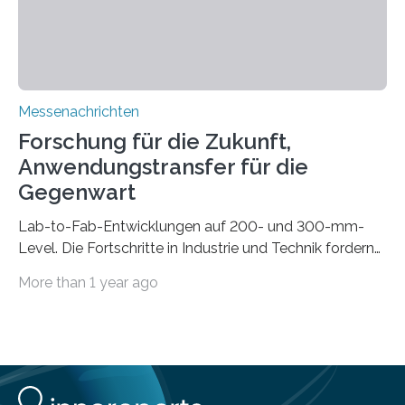
Automobilen scheitert, stellt AuCA Verkabelungen
mittels…
Messenachrichten
Forschung für die Zukunft,
Anwendungstransfer für die
Gegenwart
Lab-to-Fab-Entwicklungen auf 200- und 300-mm-
Level. Die Fortschritte in Industrie und Technik fordern
immer wieder neue Lösungen in der Herstellung von
More than 1 year ago
Mikrochips, sowohl aus technischer, wirtschaftlicher, als
auch ökologischer Sicht. Mit wegweisender Forschung
und einem hochmodernen Anlagenpark hat sich das
Fraunhofer-Institut für Photonische Mikrosysteme IPMS
dabei als starker Partner der Industrie etabliert. Das
Serviceangebot umfasst alle Schritte »from lab to fab«