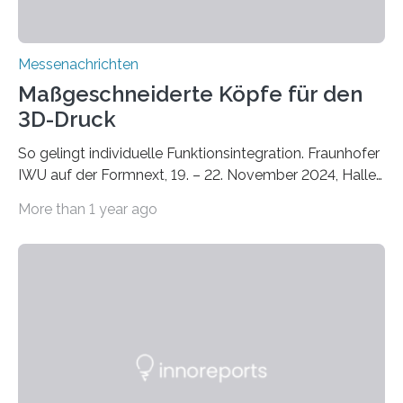
Messenachrichten
Maßgeschneiderte Köpfe für den
3D-Druck
So gelingt individuelle Funktionsintegration. Fraunhofer
IWU auf der Formnext, 19. – 22. November 2024, Halle
11.0/Stand E38. Wire bzw. Fiber Encapsulating Additive
More than 1 year ago
Manufacturing (WEAM/FEAM) könnte die industrielle
Fertigung von Bauteilen, in die komplexe und doch
kompakte Verkabelungen, Sensoren, Aktoren oder
Beleuchtungssysteme eingebracht werden müssen,
drastisch vereinfachen, indem es diese Komponenten
gleich mitdruckt. Neu entwickelt am Fraunhofer IWU:
die Automated Cable Assembly (AuCA). Wo
konventionelle Robotik an der Produktion und
automatisierten Verlegung biegsamer Kabelsätze in