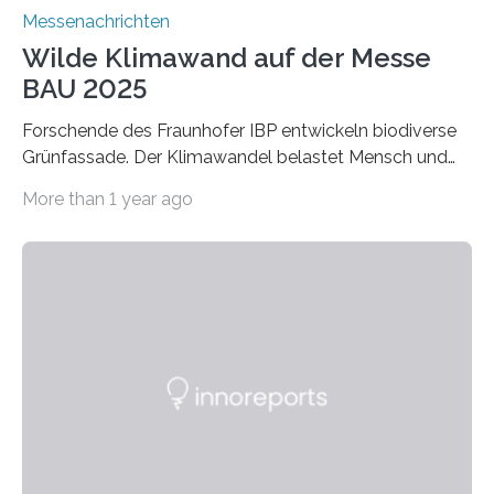
Messenachrichten
Wilde Klimawand auf der Messe
BAU 2025
Forschende des Fraunhofer IBP entwickeln biodiverse
Grünfassade. Der Klimawandel belastet Mensch und
Umwelt. Vor allem in Städten leidet die Bevölkerung im
More than 1 year ago
Sommer unter hohen Temperaturen und der
zunehmenden Trockenheit. Auch Insekten und Vögel
finden im urbanen Raum oftmals weniger Nahrung,
Unterschlupf- und Nistmöglichkeiten. Ein
Lösungsansatz kann die Begrünung von Fassaden und
Dächern darstellen. Forschende des Fraunhofer-
Instituts für Bauphysik IBP erproben aktuell in
Zusammenarbeit mit dem Institut für Akustik und
Bauphysik sowie dem Institut für Landschaftsplanung
und Ökologie der Universität Stuttgart…