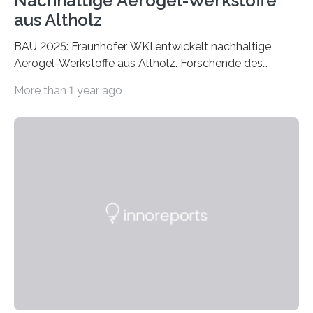
Nachhaltige Aerogel-Werkstoffe
aus Altholz
BAU 2025: Fraunhofer WKI entwickelt nachhaltige
Aerogel-Werkstoffe aus Altholz. Forschende des
Fraunhofer WKI stellen auf der BAU 2025 in München
More than 1 year ago
ein Projekt zur Entwicklung innovativer Aerogele aus
Altholz vor. Aus diesen nachhaltigen Materialien
entwickeln die Forschenden unter anderem
schadstoffadsorbierende Luftfilter und recycelbare
Dämmstoffe. Aerogele sind hochporöse, federleichte
Werkstoffe mit außergewöhnlichen Eigenschaften. Das
macht sie zu idealen Kandidaten für den Leichtbau und
für Filtermaterialien. Sie zeichnen sich durch eine
extrem niedrige Wärmeleitfähigkeit und eine hohe
Adsorptionsfähigkeit für flüchtige organische
Verbindungen aus….