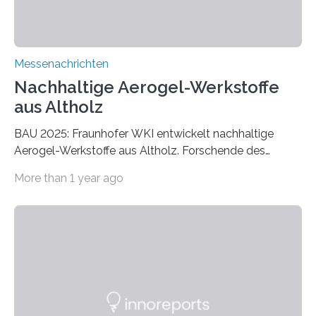
Messenachrichten
Nachhaltige Aerogel-Werkstoffe
aus Altholz
BAU 2025: Fraunhofer WKI entwickelt nachhaltige
Aerogel-Werkstoffe aus Altholz. Forschende des
Fraunhofer WKI stellen auf der BAU 2025 in München
More than 1 year ago
ein Projekt zur Entwicklung innovativer Aerogele aus
Altholz vor. Aus diesen nachhaltigen Materialien
entwickeln die Forschenden unter anderem
schadstoffadsorbierende Luftfilter und recycelbare
Dämmstoffe. Aerogele sind hochporöse, federleichte
Werkstoffe mit außergewöhnlichen Eigenschaften. Das
macht sie zu idealen Kandidaten für den Leichtbau und
für Filtermaterialien. Sie zeichnen sich durch eine