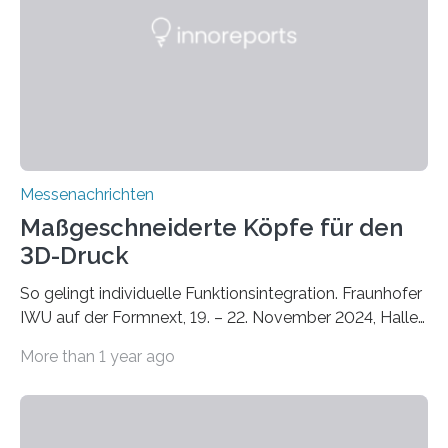
Instituts für Bauphysik IBP erproben aktuell in
Zusammenarbeit mit dem Institut für Akustik und
Bauphysik sowie dem Institut für Landschaftsplanung
und Ökologie der Universität Stuttgart…
Messenachrichten
Maßgeschneiderte Köpfe für den
3D-Druck
So gelingt individuelle Funktionsintegration. Fraunhofer
IWU auf der Formnext, 19. – 22. November 2024, Halle
11.0/Stand E38. Wire bzw. Fiber Encapsulating Additive
More than 1 year ago
Manufacturing (WEAM/FEAM) könnte die industrielle
Fertigung von Bauteilen, in die komplexe und doch
kompakte Verkabelungen, Sensoren, Aktoren oder
Beleuchtungssysteme eingebracht werden müssen,