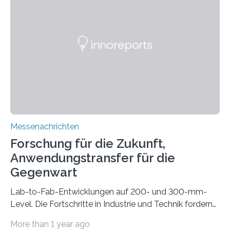
drastisch vereinfachen, indem es diese Komponenten
gleich mitdruckt. Neu entwickelt am Fraunhofer IWU:
die Automated Cable Assembly (AuCA). Wo
konventionelle Robotik an der Produktion und
automatisierten Verlegung biegsamer Kabelsätze in
Automobilen scheitert, stellt AuCA Verkabelungen
mittels…
Messenachrichten
Forschung für die Zukunft,
Anwendungstransfer für die
Gegenwart
Lab-to-Fab-Entwicklungen auf 200- und 300-mm-
Level. Die Fortschritte in Industrie und Technik fordern
immer wieder neue Lösungen in der Herstellung von
More than 1 year ago
Mikrochips, sowohl aus technischer, wirtschaftlicher, als