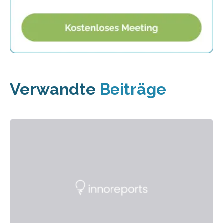
Verwandte
Beiträge