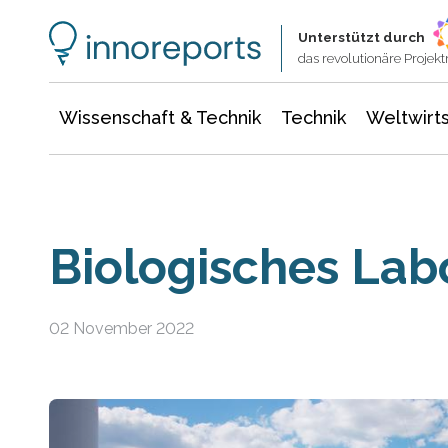
Wissenschaft & Technik
Informationstechnologie
Energie & Elektrotechnik
Unterstützt durch
das revolutionäre Proje
Wissenschaft & Technik
Technik
Weltwirts
Biologisches Lab
02 November 2022