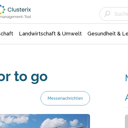
Landwirtschaft & Umwelt
Gesundheit &
Agrar- Forstwissenschaften
Unternehmensmeldungen
Biowissenschafte
Ökologie Umwelt- Naturschutz
ktmanagement-Tool
chaft
Landwirtschaft & Umwelt
Gesundheit & L
or to go
Messenachrichten