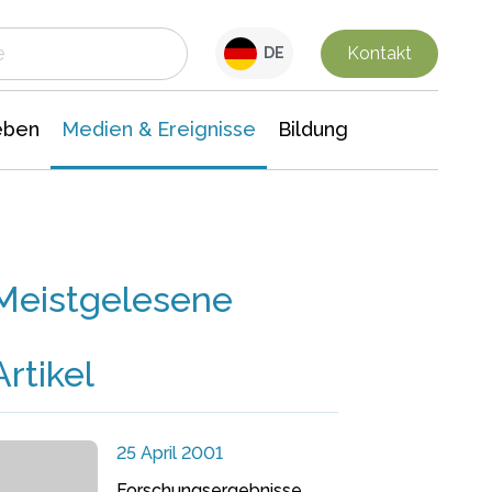
 Leben
Medien & Ereignisse
Interdisziplinäre Forschung
Veranstaltungsnachrichten
n Chemie
Gesellschaftswissenschaften
Kontakt
DE
eben
Medien & Ereignisse
Bildung
Meistgelesene
Artikel
25 April 2001
Forschungsergebnisse