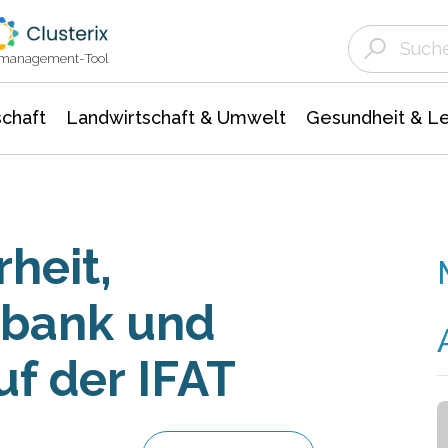
Landwirtschaft & Umwelt
Gesundheit &
Agrar- Forstwissenschaften
Unternehmensmeldungen
Biowissenschafte
Ökologie Umwelt- Naturschutz
ktmanagement-Tool
chaft
Landwirtschaft & Umwelt
Gesundheit & L
heit,
nbank und
uf der IFAT