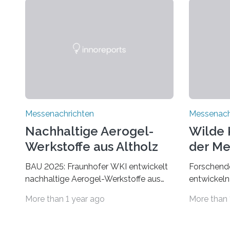
Messenachrichten
Messenach
Nachhaltige Aerogel-
Wilde 
Werkstoffe aus Altholz
der Me
BAU 2025: Fraunhofer WKI entwickelt
Forschende
nachhaltige Aerogel-Werkstoffe aus
entwickeln
Altholz. Forschende des Fraunhofer
Der Klima
More than 1 year ago
More than 
WKI stellen auf der BAU 2025 in
Umwelt. Vo
München ein Projekt zur Entwicklung
Bevölkeru
innovativer Aerogele aus Altholz vor.
Temperatu