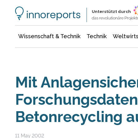
Wissenschaft & Technik
Informationstechnologie
Energie & Elektrotechnik
Unterstützt durch
das revolutionäre Proje
Wissenschaft & Technik
Technik
Weltwirts
Mit Anlagensicher
Forschungsdate
Betonrecycling a
11 May 2002