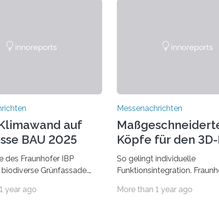
richten
Messenachrichten
Klimawand auf
Maßgeschneidert
sse BAU 2025
Köpfe für den 3D
 des Fraunhofer IBP
So gelingt individuelle
 biodiverse Grünfassade.
Funktionsintegration. Fraun
wandel belastet Mensch und
auf der Formnext, 19. – 22.
1 year ago
More than 1 year ago
r allem in Städten leidet die
2024, Halle 11.0/Stand E38.
ng im Sommer unter hohen
Fiber Encapsulating Additiv
ren und der zunehmenden
Manufacturing (WEAM/FEA