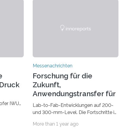
Messenachrichten
e
Forschung für die
-Druck
Zukunft,
Anwendungstransfer für
die Gegenwart
hofer IWU
Lab-to-Fab-Entwicklungen auf 200-
 November
und 300-mm-Level. Die Fortschritte in
 Wire bzw.
Industrie und Technik fordern immer
More than 1 year ago
e
wieder neue Lösungen in der
M) könnte