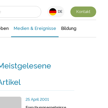
 Leben
Medien & Ereignisse
Interdisziplinäre Forschung
Veranstaltungsnachrichten
n Chemie
Gesellschaftswissenschaften
Kontakt
DE
eben
Medien & Ereignisse
Bildung
Meistgelesene
Artikel
25 April 2001
Forschungsergebnisse