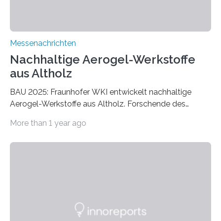
Messenachrichten
Nachhaltige Aerogel-Werkstoffe
aus Altholz
BAU 2025: Fraunhofer WKI entwickelt nachhaltige
Aerogel-Werkstoffe aus Altholz. Forschende des
Fraunhofer WKI stellen auf der BAU 2025 in München
More than 1 year ago
ein Projekt zur Entwicklung innovativer Aerogele aus
Altholz vor. Aus diesen nachhaltigen Materialien
entwickeln die Forschenden unter anderem
schadstoffadsorbierende Luftfilter und recycelbare
Dämmstoffe. Aerogele sind hochporöse, federleichte
Werkstoffe mit außergewöhnlichen Eigenschaften. Das
macht sie zu idealen Kandidaten für den Leichtbau und
für Filtermaterialien. Sie zeichnen sich durch eine