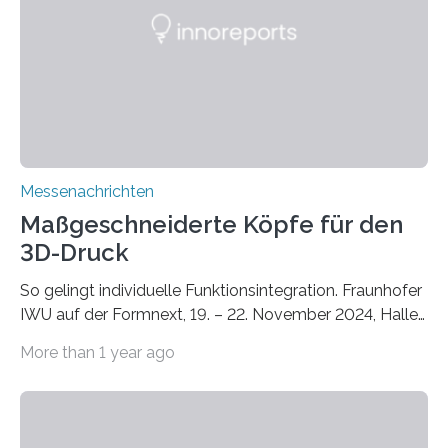
Instituts für Bauphysik IBP erproben aktuell in
Zusammenarbeit mit dem Institut für Akustik und
Bauphysik sowie dem Institut für Landschaftsplanung
und Ökologie der Universität Stuttgart…
Messenachrichten
Maßgeschneiderte Köpfe für den
3D-Druck
So gelingt individuelle Funktionsintegration. Fraunhofer
IWU auf der Formnext, 19. – 22. November 2024, Halle
11.0/Stand E38. Wire bzw. Fiber Encapsulating Additive
More than 1 year ago
Manufacturing (WEAM/FEAM) könnte die industrielle
Fertigung von Bauteilen, in die komplexe und doch
kompakte Verkabelungen, Sensoren, Aktoren oder
Beleuchtungssysteme eingebracht werden müssen,