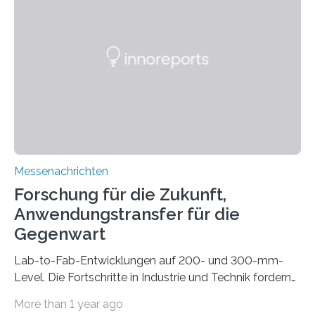
drastisch vereinfachen, indem es diese Komponenten
gleich mitdruckt. Neu entwickelt am Fraunhofer IWU:
die Automated Cable Assembly (AuCA). Wo
konventionelle Robotik an der Produktion und
automatisierten Verlegung biegsamer Kabelsätze in
Automobilen scheitert, stellt AuCA Verkabelungen
mittels…
Messenachrichten
Forschung für die Zukunft,
Anwendungstransfer für die
Gegenwart
Lab-to-Fab-Entwicklungen auf 200- und 300-mm-
Level. Die Fortschritte in Industrie und Technik fordern
immer wieder neue Lösungen in der Herstellung von
More than 1 year ago
Mikrochips, sowohl aus technischer, wirtschaftlicher, als