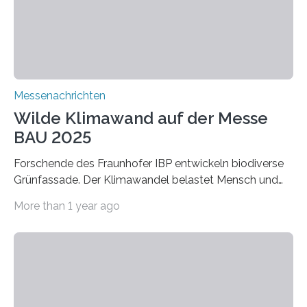
extrem niedrige Wärmeleitfähigkeit und eine hohe
Adsorptionsfähigkeit für flüchtige organische
Verbindungen aus….
Messenachrichten
Wilde Klimawand auf der Messe
BAU 2025
Forschende des Fraunhofer IBP entwickeln biodiverse
Grünfassade. Der Klimawandel belastet Mensch und
Umwelt. Vor allem in Städten leidet die Bevölkerung im
More than 1 year ago
Sommer unter hohen Temperaturen und der
zunehmenden Trockenheit. Auch Insekten und Vögel
finden im urbanen Raum oftmals weniger Nahrung,
Unterschlupf- und Nistmöglichkeiten. Ein
Lösungsansatz kann die Begrünung von Fassaden und
Dächern darstellen. Forschende des Fraunhofer-