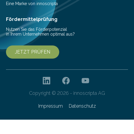
(c) Sebastian Lassak / Fraunhofer IPMS…
Eine Marke von innoscripta
Fördermittelprüfung
Nutzen Sie das Förderpotenzial
in Ihrem Unternehmen optimal aus?
JETZT PRÜFEN
Copyright © 2026 - innoscripta AG
Impressum
Datenschutz