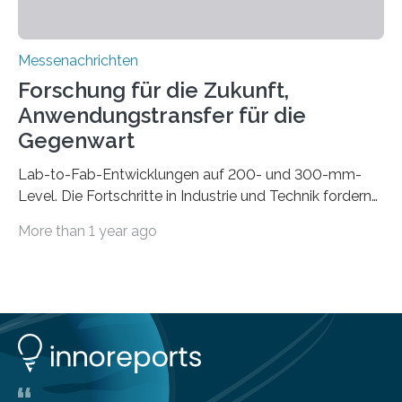
Messenachrichten
Forschung für die Zukunft,
Anwendungstransfer für die
Gegenwart
Lab-to-Fab-Entwicklungen auf 200- und 300-mm-
Level. Die Fortschritte in Industrie und Technik fordern
immer wieder neue Lösungen in der Herstellung von
More than 1 year ago
Mikrochips, sowohl aus technischer, wirtschaftlicher, als
auch ökologischer Sicht. Mit wegweisender Forschung
und einem hochmodernen Anlagenpark hat sich das
Fraunhofer-Institut für Photonische Mikrosysteme IPMS
dabei als starker Partner der Industrie etabliert. Das
Serviceangebot umfasst alle Schritte »from lab to fab«
– von der Beratung über die Prozessentwicklung bis hin
zur Pilotfertigung. 300-mm-Prozessanlagen am CNT.