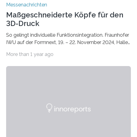
Messenachrichten
Maßgeschneiderte Köpfe für den
3D-Druck
So gelingt individuelle Funktionsintegration. Fraunhofer
IWU auf der Formnext, 19. – 22. November 2024, Halle
11.0/Stand E38. Wire bzw. Fiber Encapsulating Additive
More than 1 year ago
Manufacturing (WEAM/FEAM) könnte die industrielle
Fertigung von Bauteilen, in die komplexe und doch
kompakte Verkabelungen, Sensoren, Aktoren oder
Beleuchtungssysteme eingebracht werden müssen,
drastisch vereinfachen, indem es diese Komponenten
gleich mitdruckt. Neu entwickelt am Fraunhofer IWU:
die Automated Cable Assembly (AuCA). Wo
konventionelle Robotik an der Produktion und
automatisierten Verlegung biegsamer Kabelsätze in
Automobilen scheitert, stellt AuCA Verkabelungen
mittels…