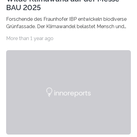
BAU 2025
Forschende des Fraunhofer IBP entwickeln biodiverse
Grünfassade. Der Klimawandel belastet Mensch und
Umwelt. Vor allem in Städten leidet die Bevölkerung im
More than 1 year ago
Sommer unter hohen Temperaturen und der
zunehmenden Trockenheit. Auch Insekten und Vögel
finden im urbanen Raum oftmals weniger Nahrung,
Unterschlupf- und Nistmöglichkeiten. Ein
Lösungsansatz kann die Begrünung von Fassaden und
Dächern darstellen. Forschende des Fraunhofer-
Instituts für Bauphysik IBP erproben aktuell in
Zusammenarbeit mit dem Institut für Akustik und
Bauphysik sowie dem Institut für Landschaftsplanung
und Ökologie der Universität Stuttgart…