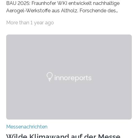
BAU 2025: Fraunhofer WKI entwickelt nachhaltige
Aerogel-Werkstoffe aus Altholz. Forschende des
Fraunhofer WKI stellen auf der BAU 2025 in München
More than 1 year ago
ein Projekt zur Entwicklung innovativer Aerogele aus
Altholz vor. Aus diesen nachhaltigen Materialien
entwickeln die Forschenden unter anderem
schadstoffadsorbierende Luftfilter und recycelbare
Dämmstoffe. Aerogele sind hochporöse, federleichte
Werkstoffe mit außergewöhnlichen Eigenschaften. Das
macht sie zu idealen Kandidaten für den Leichtbau und
für Filtermaterialien. Sie zeichnen sich durch eine
extrem niedrige Wärmeleitfähigkeit und eine hohe
Adsorptionsfähigkeit für flüchtige organische
Verbindungen aus….
Messenachrichten
Wilde Klimawand auf der Messe