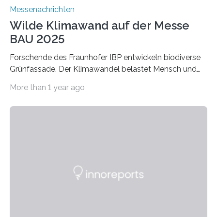
Messenachrichten
Wilde Klimawand auf der Messe
BAU 2025
Forschende des Fraunhofer IBP entwickeln biodiverse
Grünfassade. Der Klimawandel belastet Mensch und
Umwelt. Vor allem in Städten leidet die Bevölkerung im
More than 1 year ago
Sommer unter hohen Temperaturen und der
zunehmenden Trockenheit. Auch Insekten und Vögel
finden im urbanen Raum oftmals weniger Nahrung,
Unterschlupf- und Nistmöglichkeiten. Ein
Lösungsansatz kann die Begrünung von Fassaden und
Dächern darstellen. Forschende des Fraunhofer-
Instituts für Bauphysik IBP erproben aktuell in
Zusammenarbeit mit dem Institut für Akustik und
Bauphysik sowie dem Institut für Landschaftsplanung
und Ökologie der Universität Stuttgart…