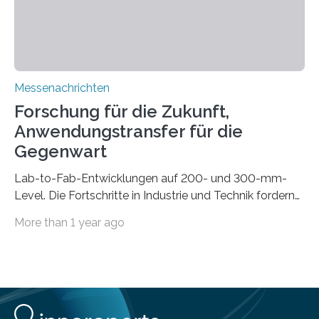
Automobilen scheitert, stellt AuCA Verkabelungen
mittels…
Messenachrichten
Forschung für die Zukunft,
Anwendungstransfer für die
Gegenwart
Lab-to-Fab-Entwicklungen auf 200- und 300-mm-
Level. Die Fortschritte in Industrie und Technik fordern
immer wieder neue Lösungen in der Herstellung von
More than 1 year ago
Mikrochips, sowohl aus technischer, wirtschaftlicher, als
auch ökologischer Sicht. Mit wegweisender Forschung
und einem hochmodernen Anlagenpark hat sich das
Fraunhofer-Institut für Photonische Mikrosysteme IPMS
dabei als starker Partner der Industrie etabliert. Das
Serviceangebot umfasst alle Schritte »from lab to fab«