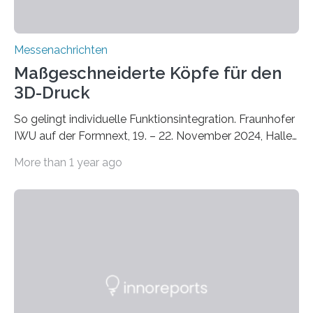
Messenachrichten
Maßgeschneiderte Köpfe für den
3D-Druck
So gelingt individuelle Funktionsintegration. Fraunhofer
IWU auf der Formnext, 19. – 22. November 2024, Halle
11.0/Stand E38. Wire bzw. Fiber Encapsulating Additive
More than 1 year ago
Manufacturing (WEAM/FEAM) könnte die industrielle
Fertigung von Bauteilen, in die komplexe und doch
kompakte Verkabelungen, Sensoren, Aktoren oder
Beleuchtungssysteme eingebracht werden müssen,
drastisch vereinfachen, indem es diese Komponenten
gleich mitdruckt. Neu entwickelt am Fraunhofer IWU:
die Automated Cable Assembly (AuCA). Wo
konventionelle Robotik an der Produktion und
automatisierten Verlegung biegsamer Kabelsätze in