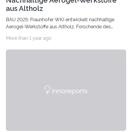
Nachhaltige Aerogel-Werkstoffe
aus Altholz
BAU 2025: Fraunhofer WKI entwickelt nachhaltige
Aerogel-Werkstoffe aus Altholz. Forschende des
Fraunhofer WKI stellen auf der BAU 2025 in München
More than 1 year ago
ein Projekt zur Entwicklung innovativer Aerogele aus
Altholz vor. Aus diesen nachhaltigen Materialien
entwickeln die Forschenden unter anderem
schadstoffadsorbierende Luftfilter und recycelbare
Dämmstoffe. Aerogele sind hochporöse, federleichte
Werkstoffe mit außergewöhnlichen Eigenschaften. Das
macht sie zu idealen Kandidaten für den Leichtbau und
für Filtermaterialien. Sie zeichnen sich durch eine
extrem niedrige Wärmeleitfähigkeit und eine hohe
Adsorptionsfähigkeit für flüchtige organische
Verbindungen aus….