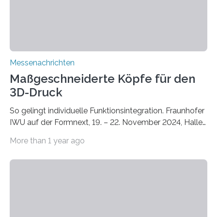
und Ökologie der Universität Stuttgart…
Messenachrichten
Maßgeschneiderte Köpfe für den
3D-Druck
So gelingt individuelle Funktionsintegration. Fraunhofer
IWU auf der Formnext, 19. – 22. November 2024, Halle
11.0/Stand E38. Wire bzw. Fiber Encapsulating Additive
More than 1 year ago
Manufacturing (WEAM/FEAM) könnte die industrielle
Fertigung von Bauteilen, in die komplexe und doch
kompakte Verkabelungen, Sensoren, Aktoren oder
Beleuchtungssysteme eingebracht werden müssen,
drastisch vereinfachen, indem es diese Komponenten
gleich mitdruckt. Neu entwickelt am Fraunhofer IWU:
die Automated Cable Assembly (AuCA). Wo