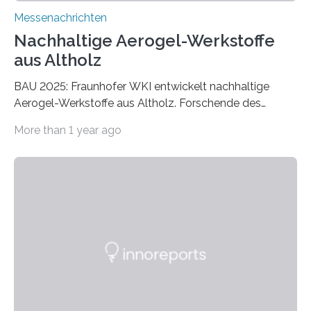
Messenachrichten
Nachhaltige Aerogel-Werkstoffe
aus Altholz
BAU 2025: Fraunhofer WKI entwickelt nachhaltige
Aerogel-Werkstoffe aus Altholz. Forschende des
Fraunhofer WKI stellen auf der BAU 2025 in München
More than 1 year ago
ein Projekt zur Entwicklung innovativer Aerogele aus
Altholz vor. Aus diesen nachhaltigen Materialien
entwickeln die Forschenden unter anderem
schadstoffadsorbierende Luftfilter und recycelbare
Dämmstoffe. Aerogele sind hochporöse, federleichte
Werkstoffe mit außergewöhnlichen Eigenschaften. Das
macht sie zu idealen Kandidaten für den Leichtbau und
für Filtermaterialien. Sie zeichnen sich durch eine
extrem niedrige Wärmeleitfähigkeit und eine hohe
Adsorptionsfähigkeit für flüchtige organische
Verbindungen aus….