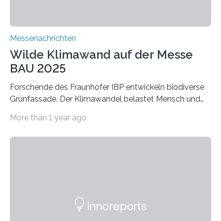
Messenachrichten
Wilde Klimawand auf der Messe
BAU 2025
Forschende des Fraunhofer IBP entwickeln biodiverse
Grünfassade. Der Klimawandel belastet Mensch und
Umwelt. Vor allem in Städten leidet die Bevölkerung im
More than 1 year ago
Sommer unter hohen Temperaturen und der
zunehmenden Trockenheit. Auch Insekten und Vögel
finden im urbanen Raum oftmals weniger Nahrung,
Unterschlupf- und Nistmöglichkeiten. Ein
Lösungsansatz kann die Begrünung von Fassaden und
Dächern darstellen. Forschende des Fraunhofer-
Instituts für Bauphysik IBP erproben aktuell in
Zusammenarbeit mit dem Institut für Akustik und
Bauphysik sowie dem Institut für Landschaftsplanung