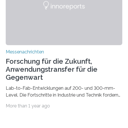
konventionelle Robotik an der Produktion und
automatisierten Verlegung biegsamer Kabelsätze in
Automobilen scheitert, stellt AuCA Verkabelungen
mittels…
Messenachrichten
Forschung für die Zukunft,
Anwendungstransfer für die
Gegenwart
Lab-to-Fab-Entwicklungen auf 200- und 300-mm-
Level. Die Fortschritte in Industrie und Technik fordern
immer wieder neue Lösungen in der Herstellung von
More than 1 year ago
Mikrochips, sowohl aus technischer, wirtschaftlicher, als
auch ökologischer Sicht. Mit wegweisender Forschung
und einem hochmodernen Anlagenpark hat sich das